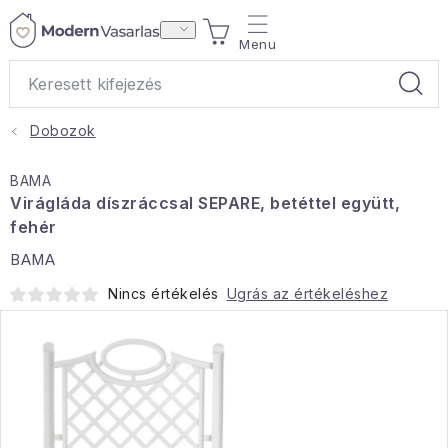
Ugrás
KOSÁR
a
fő
tartalomhoz
Dobozok
Ajándékok
BAMA
Otthoni illatok
Virágláda díszráccsal SEPARE, betéttel együtt,
fehér
Teák
BAMA
Nincs értékelés
Ugrás az értékeléshez
Lakástextil
Háztartás
Hobbi és kert