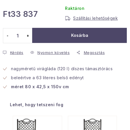
Januári akció
Raktáron
Ft33 837
Szállítási lehetőségek
Egységár:
Veľkoobchodná spolupráca
A személyes adatok védelmének feltételei
Kosárba
Hogyan kell panaszkodni / visszaadni az áruka
Kereskedelem feltételes
Információ a mellékletről
Kérdés
Nyomon követés
Megosztás
Érintkezés
Rólunk
nagyméretű virágláda (120 l) díszes támasztórács
beleértve a 63 literes belső edényt
méret 80 x 42,5 x 150v cm
Lehet, hogy tetszeni fog