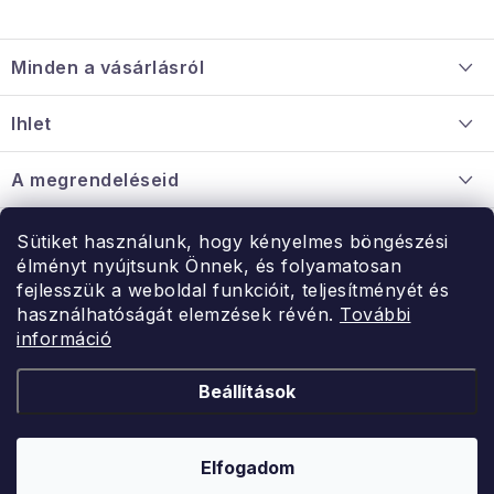
L
á
Minden a vásárlásról
b
l
Szállítás és fizetés
Ihlet
é
Információ a mellékletről
c
Rólunk
A megrendeléseid
Nagykereskedelmi együttműködés
Hogyan kell panaszkodni / visszaadni az árukat
Érintkezés
Sütiket használunk, hogy kényelmes böngészési
Érintkezés
élményt nyújtsunk Önnek, és folyamatosan
Hé-Pé: 9:00-15:00
fejlesszük a weboldal funkcióit, teljesítményét és
Rendelésem
használhatóságát elemzések révén.
További
uzlet@modernvasarlas.hu
információ
- egy szeretettel teli otthonért.
Itt vagyunk neked.
Beállítások
Kereskedelem feltételei
A személyes adatok védelmének feltételei
Elfogadom
Copyright 2026
ModernVasarlas.hu
. Minden jog fenntartva.
Shoptet készítette