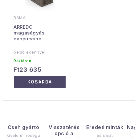
BAMA
ARREDO
magaságyás,
cappuccino
belső edénnyel
Raktáron
Ft23 635
KOSÁRBA
Cseh gyártó
Visszatérés
Eredeti minták
Nag
opció a
kiváló minőségű
és saját