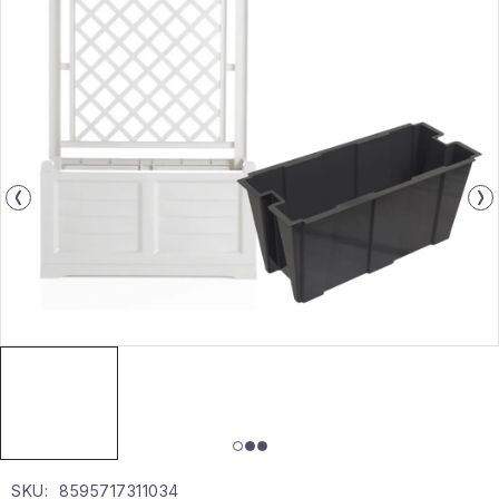
Gyűjtemény
Egészség és szépség
Sport és szabadban
Gyermekeknek
Sziasztok, hív a nyár.
Pohodából importálva - rendezés
Szezonális kategóriák
Fekete Péntek
Karácsonyi esemény
SKU:
8595717311034