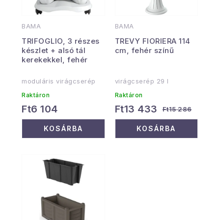
BAMA
BAMA
TRIFOGLIO, 3 részes
TREVY FIORIERA 114
készlet + alsó tál
cm, fehér színű
kerekekkel, fehér
moduláris virágcserép
virágcserép 29 l
Raktáron
Raktáron
Ft6 104
Ft13 433
Ft15 286
KOSÁRBA
KOSÁRBA