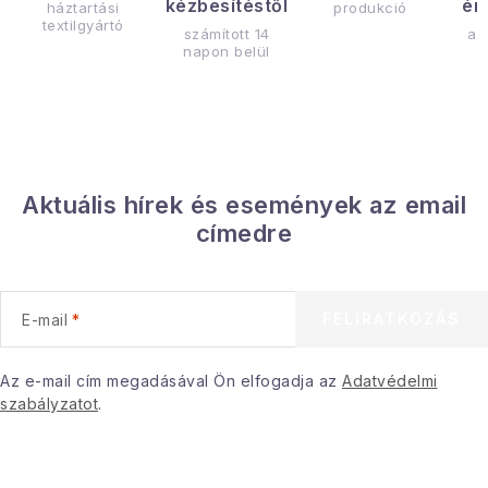
kézbesítéstől
ér
háztartási
produkció
textilgyártó
számított 14
az
napon belül
Aktuális hírek és események az email
címedre
FELIRATKOZÁS
E-mail
Az e-mail cím megadásával Ön elfogadja az
Adatvédelmi
szabályzatot
.