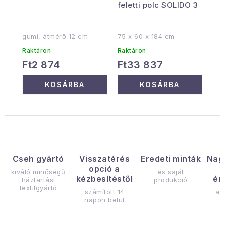
feletti polc SOLIDO 3
gumi, átmérő 12 cm
75 x 60 x 184 cm
Raktáron
Raktáron
Ft2 874
Ft33 837
KOSÁRBA
KOSÁRBA
Cseh gyártó
Visszatérés
Eredeti minták
Nag
opció a
kiváló minőségű
és saját
kézbesítéstől
ér
háztartási
produkció
textilgyártó
számított 14
az
napon belül