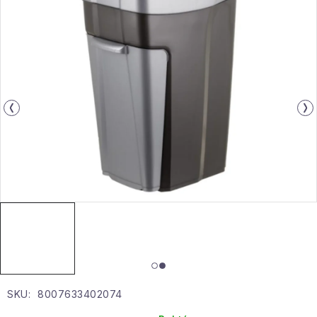
Gyűjtemény
Egészség és szépség
Sport és szabadban
Gyermekeknek
Sziasztok, hív a nyár.
Pohodából importálva - rendezés
Szezonális kategóriák
Fekete Péntek
SKU:
8007633402074
Karácsonyi esemény