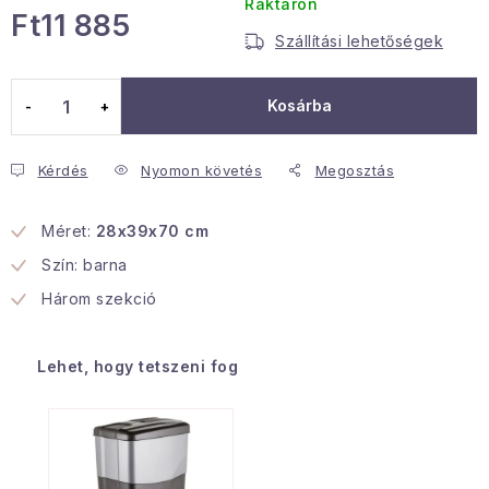
Raktáron
Ft11 885
Januári akció
Szállítási lehetőségek
Egységár:
Veľkoobchodná spolupráca
Kosárba
A személyes adatok védelmének feltételei
Hogyan kell panaszkodni / visszaadni az áruka
Kérdés
Nyomon követés
Megosztás
Kereskedelem feltételes
Információ a mellékletről
Érintkezés
Rólunk
Méret:
28x39x70 cm
Szín: barna
Három szekció
Lehet, hogy tetszeni fog