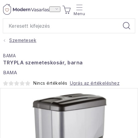
Ugrás
KOSÁR
a
fő
tartalomhoz
Szemetesek
Ajándékok
BAMA
Otthoni illatok
TRYPLA szemeteskosár, barna
BAMA
Teák
Nincs értékelés
Ugrás az értékeléshez
Lakástextil
Háztartás
Hobbi és kert