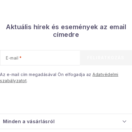
Aktuális hírek és események az email
címedre
FELIRATKOZÁS
E-mail
Az e-mail cím megadásával Ön elfogadja az
Adatvédelmi
szabályzatot
.
L
á
Minden a vásárlásról
b