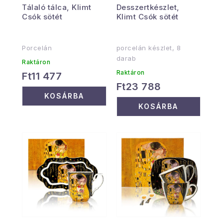
Tálaló tálca, Klimt
Desszertkészlet,
Csók sötét
Klimt Csók sötét
Porcelán
porcelán készlet, 8
darab
Raktáron
Raktáron
Ft11 477
Ft23 788
KOSÁRBA
KOSÁRBA