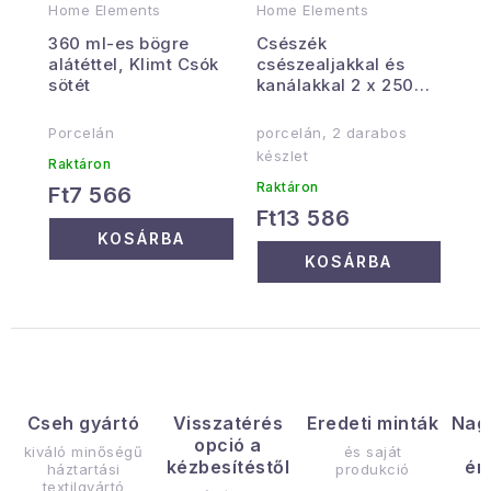
Home Elements
Home Elements
360 ml-es bögre
Csészék
alátéttel, Klimt Csók
csészealjakkal és
sötét
kanálakkal 2 x 250
ml, Klimt Csók sötét
Porcelán
porcelán, 2 darabos
készlet
Raktáron
Raktáron
Ft7 566
Ft13 586
KOSÁRBA
KOSÁRBA
Cseh gyártó
Visszatérés
Eredeti minták
Nag
opció a
kiváló minőségű
és saját
kézbesítéstől
ér
háztartási
produkció
textilgyártó