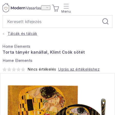
Ugrás
KOSÁR
a
fő
tartalomhoz
Tálcák és tálcák
Ajándékok
Home Elements
Otthoni illatok
Torta tányér kanállal, Klimt Csók sötét
Home Elements
Teák
Nincs értékelés
Ugrás az értékeléshez
Lakástextil
Háztartás
Hobbi és kert