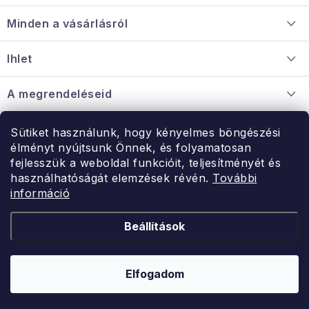
á
Minden a vásárlásról
b
l
Szállítás és fizetés
Ihlet
é
Információ a mellékletről
c
Rólunk
A megrendeléseid
Nagykereskedelmi együttműködés
Hogyan kell panaszkodni / visszaadni az árukat
Érintkezés
Sütiket használunk, hogy kényelmes böngészési
Érintkezés
élményt nyújtsunk Önnek, és folyamatosan
Hé-Pé: 9:00-15:00
fejlesszük a weboldal funkcióit, teljesítményét és
Rendelésem
használhatóságát elemzések révén.
További
uzlet@modernvasarlas.hu
információ
- egy szeretettel teli otthonért.
Itt vagyunk neked.
Beállítások
Kereskedelem feltételei
A személyes adatok védelmének feltételei
Elfogadom
Copyright 2026
ModernVasarlas.hu
. Minden jog fenntartva.
Shoptet készítette