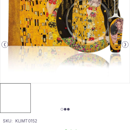
Gyűjtemény
Egészség és szépség
Sport és szabadban
Gyermekeknek
Sziasztok, hív a nyár.
Pohodából importálva - rendezés
Szezonális kategóriák
Fekete Péntek
SKU:
KLIMT0152
Karácsonyi esemény