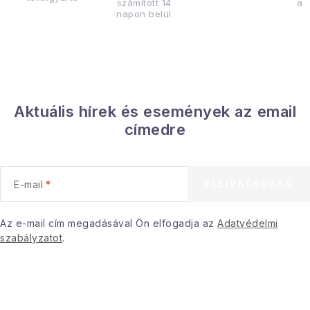
számított 14
az
napon belül
Aktuális hírek és események az email
címedre
FELIRATKOZÁS
E-mail
Az e-mail cím megadásával Ön elfogadja az
Adatvédelmi
szabályzatot
.
L