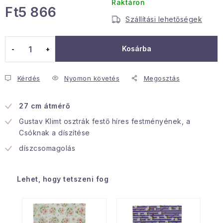
Raktáron
Ft5 866
Januári akció
Szállítási lehetőségek
Egységár:
Veľkoobchodná spolupráca
Kosárba
A személyes adatok védelmének feltételei
Hogyan kell panaszkodni / visszaadni az áruka
Kérdés
Nyomon követés
Megosztás
Kereskedelem feltételes
Információ a mellékletről
Érintkezés
Rólunk
27 cm átmérő
Gustav Klimt osztrák festő híres festményének, a
Csóknak a díszítése
díszcsomagolás
Lehet, hogy tetszeni fog