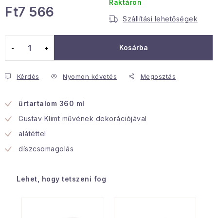
Raktáron
Ft7 566
Januári akció
Szállítási lehetőségek
Egységár:
Veľkoobchodná spolupráca
Kosárba
A személyes adatok védelmének feltételei
Hogyan kell panaszkodni / visszaadni az áruka
Kérdés
Nyomon követés
Megosztás
Kereskedelem feltételes
Információ a mellékletről
Érintkezés
Rólunk
űrtartalom 360 ml
Gustav Klimt művének dekorációjával
alátéttel
díszcsomagolás
Lehet, hogy tetszeni fog