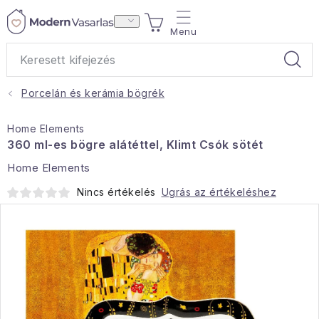
Ugrás
KOSÁR
a
fő
tartalomhoz
Porcelán és kerámia bögrék
Ajándékok
Home Elements
Otthoni illatok
360 ml-es bögre alátéttel, Klimt Csók sötét
Home Elements
Teák
Nincs értékelés
Ugrás az értékeléshez
Lakástextil
Háztartás
Hobbi és kert