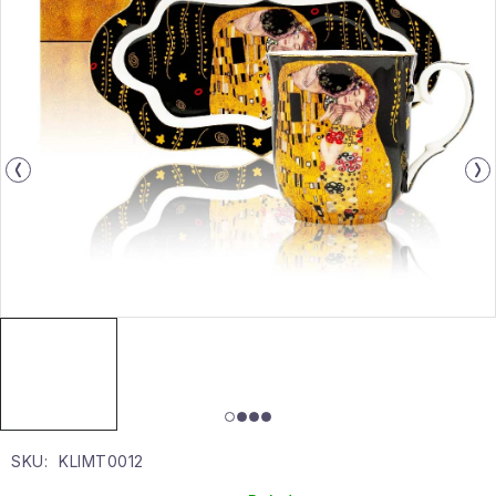
Gyűjtemény
Egészség és szépség
Sport és szabadban
Gyermekeknek
Sziasztok, hív a nyár.
Pohodából importálva - rendezés
Szezonális kategóriák
Fekete Péntek
SKU:
KLIMT0012
Karácsonyi esemény