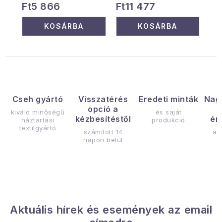
Ft5 866
Ft11 477
KOSÁRBA
KOSÁRBA
Cseh gyártó
Visszatérés
Eredeti minták
Nag
opció a
kiváló minőségű
és saját
kézbesítéstől
ér
háztartási
produkció
textilgyártó
számított 14
az
napon belül
Aktuális hírek és események az email