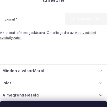
címedre
FELIRATKOZÁS
E-mail
Az e-mail cím megadásával Ön elfogadja az
Adatvédelmi
szabályzatot
.
L
á
Minden a vásárlásról
b
l
Szállítás és fizetés
Ihlet
é
Információ a mellékletről
c
Rólunk
A megrendeléseid
Nagykereskedelmi együttműködés
Hogyan kell panaszkodni / visszaadni az árukat