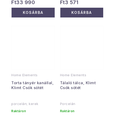
Ft33 990
Ft3 571
KOSÁRBA
KOSÁRBA
Home Elements
Home Elements
Torta tányér kanállal,
Tálaló tálca, Klimt
Klimt Csók sötét
Csók sötét
porcelán; kerek
Porcelán
Raktáron
Raktáron