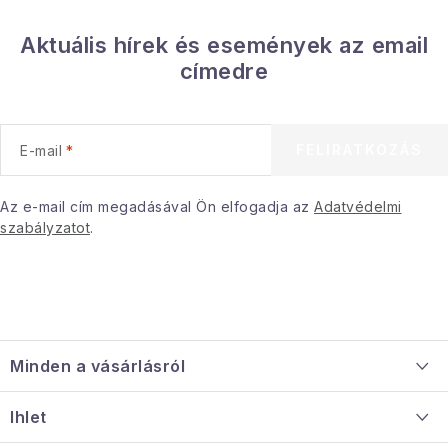
t
á
Aktuális hírek és események az email
s
címedre
e
l
e
FELIRATKOZÁS
E-mail
m
e
i
Az e-mail cím megadásával Ön elfogadja az
Adatvédelmi
szabályzatot
.
L
á
Minden a vásárlásról
b
l
Szállítás és fizetés
Ihlet
é
Információ a mellékletről