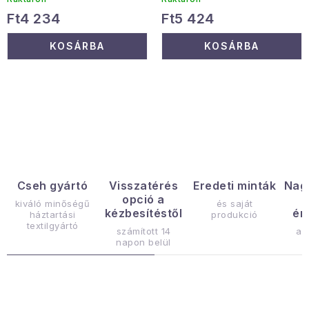
Ft4 234
Ft5 424
Januári akció
KOSÁRBA
KOSÁRBA
Veľkoobchodná spolupráca
A személyes adatok védelmének feltételei
Hogyan kell panaszkodni / visszaadni az áruka
L
Kereskedelem feltételes
Információ a mellékletről
i
Érintkezés
Rólunk
s
t
a
Cseh gyártó
Visszatérés
Eredeti minták
Nag
opció a
i
kiváló minőségű
és saját
kézbesítéstől
ér
háztartási
produkció
r
textilgyártó
számított 14
az
á
napon belül
n
y
í