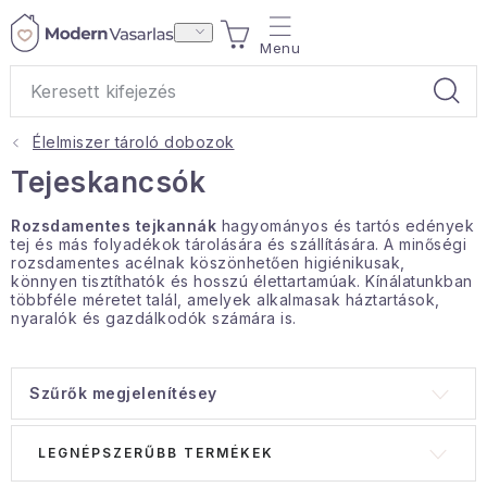
Ugrás
KOSÁR
a
fő
tartalomhoz
Élelmiszer tároló dobozok
Ajándékok
Tejeskancsók
Otthoni illatok
Rozsdamentes tejkannák
hagyományos és tartós edények
tej és más folyadékok tárolására és szállítására. A minőségi
rozsdamentes acélnak köszönhetően higiénikusak,
Teák
könnyen tisztíthatók és hosszú élettartamúak. Kínálatunkban
többféle méretet talál, amelyek alkalmasak háztartások,
nyaralók és gazdálkodók számára is.
Lakástextil
Háztartás
Szűrők megjelenítésey
T
T
Hobbi és kert
LEGNÉPSZERŰBB TERMÉKEK
e
e