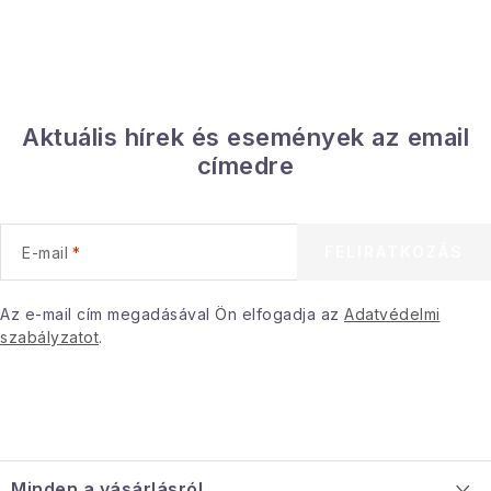
Aktuális hírek és események az email
címedre
FELIRATKOZÁS
E-mail
Az e-mail cím megadásával Ön elfogadja az
Adatvédelmi
szabályzatot
.
L
á
Minden a vásárlásról