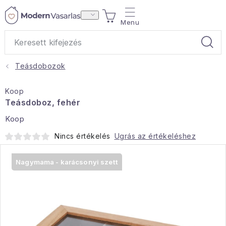
Ugrás
KOSÁR
a
fő
tartalomhoz
Teásdobozok
Ajándékok
Koop
Otthoni illatok
Teásdoboz, fehér
Koop
Teák
Nincs értékelés
Ugrás az értékeléshez
Lakástextil
Nagymama - karácsonyi szett
Háztartás
Hobbi és kert