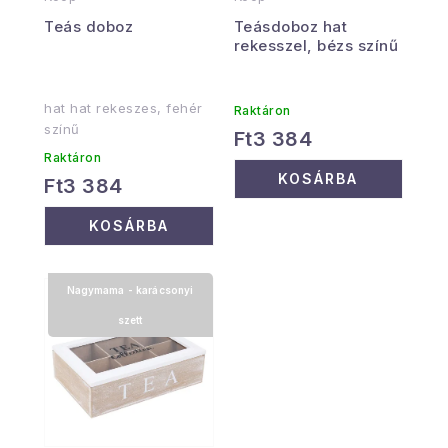
Teás doboz
Teásdoboz hat
rekesszel, bézs színű
hat hat rekeszes, fehér
Raktáron
színű
Ft3 384
Raktáron
KOSÁRBA
Ft3 384
KOSÁRBA
Nagymama - karácsonyi
szett