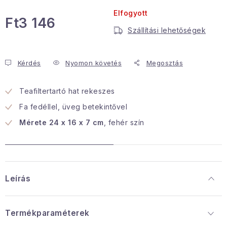
Elfogyott
Januári akció
Ft3 146
Szállítási lehetőségek
Egységár:
Veľkoobchodná spolupráca
A személyes adatok védelmének feltételei
Kérdés
Nyomon követés
Megosztás
Hogyan kell panaszkodni / visszaadni az áruka
Kereskedelem feltételes
Információ a mellékletről
Teafiltertartó hat rekeszes
Érintkezés
Rólunk
Fa fedéllel, üveg betekintővel
Mérete 24 x 16 x 7 cm
, fehér szín
Leírás
Termékparaméterek