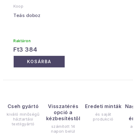
Koop
Teás doboz
Raktáron
Ft3 384
KOSÁRBA
Cseh gyártó
Visszatérés
Eredeti minták
Nag
opció a
kiváló minőségű
és saját
kézbesítéstől
ér
háztartási
produkció
textilgyártó
számított 14
az
napon belül