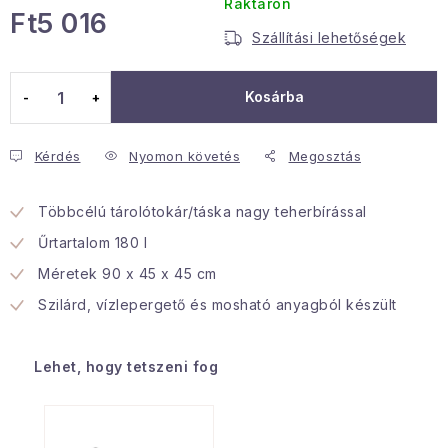
Raktáron
Ft5 016
Januári akció
Szállítási lehetőségek
Egységár:
Veľkoobchodná spolupráca
Kosárba
A személyes adatok védelmének feltételei
Hogyan kell panaszkodni / visszaadni az áruka
Kérdés
Nyomon követés
Megosztás
Kereskedelem feltételes
Információ a mellékletről
Érintkezés
Rólunk
Többcélú tárolótokár/táska nagy teherbírással
Űrtartalom 180 l
Méretek 90 x 45 x 45 cm
Szilárd, vízlepergető és mosható anyagból készült
Lehet, hogy tetszeni fog