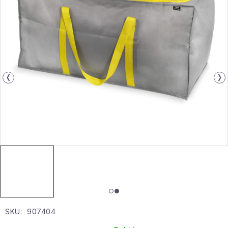
Gyűjtemény
Egészség és szépség
Sport és szabadban
Gyermekeknek
Sziasztok, hív a nyár.
Pohodából importálva - rendezés
Szezonális kategóriák
Fekete Péntek
SKU:
907404
Karácsonyi esemény