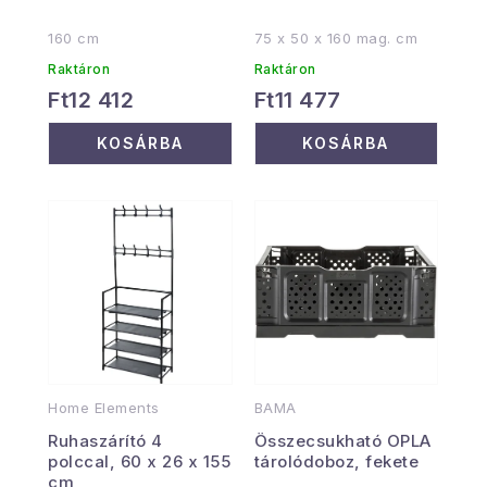
160 cm
75 x 50 x 160 mag. cm
Raktáron
Raktáron
Ft12 412
Ft11 477
KOSÁRBA
KOSÁRBA
Home Elements
BAMA
Ruhaszárító 4
Összecsukható OPLA
polccal, 60 x 26 x 155
tárolódoboz, fekete
cm