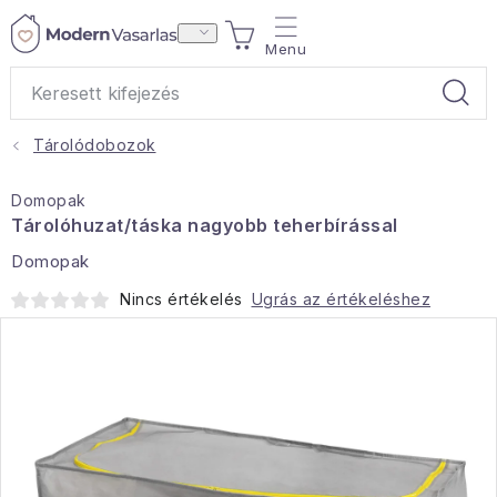
Ugrás
KOSÁR
a
fő
tartalomhoz
Tárolódobozok
Ajándékok
Domopak
Otthoni illatok
Tárolóhuzat/táska nagyobb teherbírással
Domopak
Teák
Nincs értékelés
Ugrás az értékeléshez
Lakástextil
Háztartás
Hobbi és kert