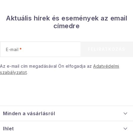
Aktuális hírek és események az email
címedre
FELIRATKOZÁS
E-mail
Az e-mail cím megadásával Ön elfogadja az
Adatvédelmi
szabályzatot
.
L
á
Minden a vásárlásról
b
l
Szállítás és fizetés
Ihlet