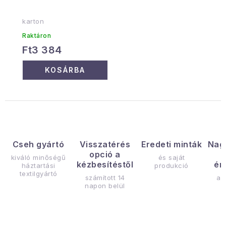
karton
Raktáron
Ft3 384
KOSÁRBA
Cseh gyártó
Visszatérés
Eredeti minták
Nag
opció a
kiváló minőségű
és saját
kézbesítéstől
ér
háztartási
produkció
textilgyártó
számított 14
az
napon belül