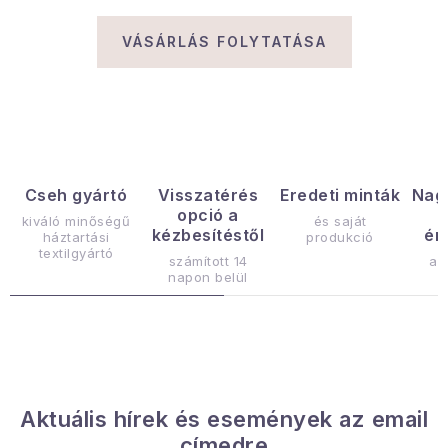
Gyűjtemény
VÁSÁRLÁS FOLYTATÁSA
Egészség és szépség
Sport és szabadban
Gyermekeknek
Cseh gyártó
Visszatérés
Eredeti minták
Nag
opció a
Sziasztok, hív a nyár.
kiváló minőségű
és saját
kézbesítéstől
ér
háztartási
produkció
textilgyártó
számított 14
az
Pohodából importálva - rendezés
napon belül
Szezonális kategóriák
Fekete Péntek
Aktuális hírek és események az email
Karácsonyi esemény
címedre