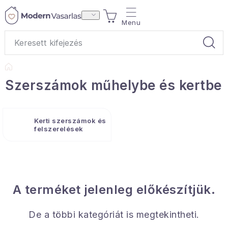
Ugrás
KOSÁR
a
fő
tartalomhoz
Kezdőlap
Ajándékok
Szerszámok műhelybe és kertbe
Otthoni illatok
Kerti szerszámok és
Teák
felszerelések
Lakástextil
Háztartás
A terméket jelenleg előkészítjük.
Hobbi és kert
De a többi kategóriát is megtekintheti.