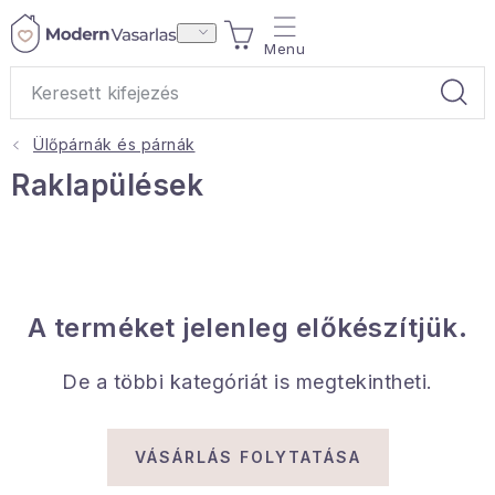
Ugrás
KOSÁR
a
fő
tartalomhoz
Ülőpárnák és párnák
Ajándékok
Raklapülések
Otthoni illatok
Teák
A terméket jelenleg előkészítjük.
Lakástextil
De a többi kategóriát is megtekintheti.
Háztartás
Hobbi és kert
VÁSÁRLÁS FOLYTATÁSA