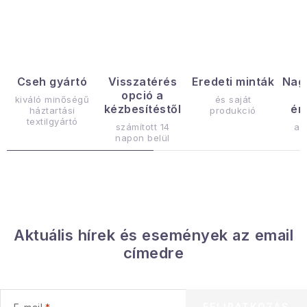
Gyűjtemény
Egészség és szépség
Sport és szabadban
Cseh gyártó
Visszatérés
Eredeti minták
Nag
opció a
kiváló minőségű
és saját
kézbesítéstől
ér
háztartási
produkció
Gyermekeknek
textilgyártó
számított 14
az
napon belül
Sziasztok, hív a nyár.
Pohodából importálva - rendezés
Szezonális kategóriák
Aktuális hírek és események az email
címedre
Fekete Péntek
Karácsonyi esemény
FELIRATKOZÁS