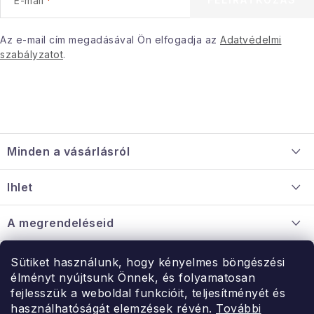
E-mail
Januári akció
Az e-mail cím megadásával Ön elfogadja az
Adatvédelmi
szabályzatot
.
Veľkoobchodná spolupráca
A személyes adatok védelmének feltételei
Hogyan kell panaszkodni / visszaadni az áruka
L
Kereskedelem feltételes
Információ a mellékletről
á
Érintkezés
Rólunk
Minden a vásárlásról
b
l
Szállítás és fizetés
Ihlet
é
Információ a mellékletről
c
Rólunk
A megrendeléseid
Nagykereskedelmi együttműködés
Hogyan kell panaszkodni / visszaadni az árukat
Érintkezés
Sütiket használunk, hogy kényelmes böngészési
Érintkezés
élményt nyújtsunk Önnek, és folyamatosan
Hé-Pé: 9:00-15:00
fejlesszük a weboldal funkcióit, teljesítményét és
Rendelésem
használhatóságát elemzések révén.
További
uzlet@modernvasarlas.hu