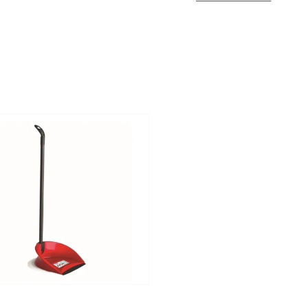
A
BAMA
márka 1979
Magasság
és kerti műanyag t
tartozik. Az
BAMA
m
Mélység
környezetvédelem.
Olaszországban kés
tanúsított, nem mér
újrahasznosítható 
energiaigényt fotov
innovatív, alacsony
fedezik.