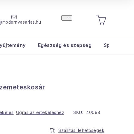
@modernvasarlas.hu
KOSÁR
yűjtemény
Egészség és szépség
Sport és s
zemeteskosár
tékelés
Ugrás az értékeléshez
SKU:
40098
Szállítási lehetőségek