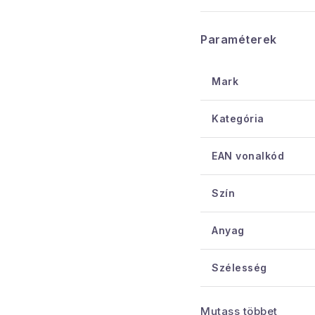
Szín: barna
Űrtartalom: 21 l
Paraméterek
Minden
BAMA
termé
Mark
gyantákból készül, 
Kategória
ütésálló
EAN vonalkód
színtartó
100%-ban újraha
Szín
5 év garancia!
Anyag
Szélesség
Kötet
Mutass többet