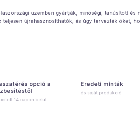
olaszországi üzemben gyártják, minőségi, tanúsított é
k teljesen újrahasznosíthatók, és úgy tervezték őket, 
sszatérés opció a
Eredeti minták
zbesítéstől
és saját produkció
mított 14 napon belül