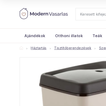
Ugrás
a
fő
tartalomhoz
Ajándékok
Otthoni illatok
Teák
Kezdőlap
Háztartás
Tisztítóberendezések
Sze