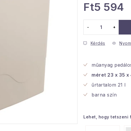
Ft5 594
Egységár:
Kérdés
Nyom
műanyag pedálo
méret 23 x 35 x
űrtartalom 21 l
barna szín
Lehet, hogy tetszeni 