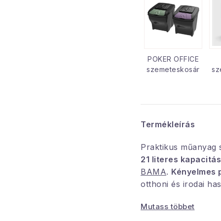
POKER OFFICE
szemeteskosár
sz
Termékleírás
Praktikus műanyag
21 literes kapacitá
BAMA
.
Kényelmes p
otthoni és irodai has
Mutass többet
Méret: 23 x 35 