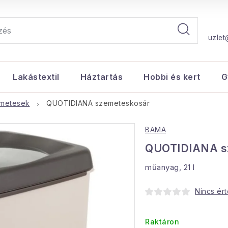
uzlet
Lakástextil
Háztartás
Hobbi és kert
G
metesek
QUOTIDIANA szemeteskosár
BAMA
QUOTIDIANA s
műanyag, 21 l
Nincs ér
Raktáron