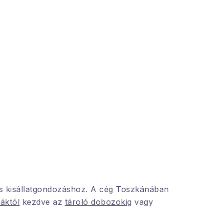
s kisállatgondozáshoz. A cég Toszkánában
áktól
kezdve az
tároló dobozokig
vagy