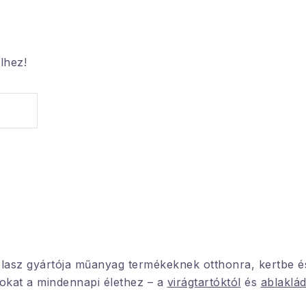
lhez!
lasz gyártója műanyag termékeknek otthonra, kertbe é
sokat a mindennapi élethez – a
virágtartóktól
és
ablaklád