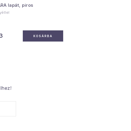
RA lapát, piros
éllel
3
KOSÁRBA
lhez!