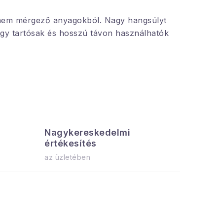
s nem mérgező anyagokból. Nagy hangsúlyt
hogy tartósak és hosszú távon használhatók
Nagykereskedelmi
Az össz
értékesítés
azonnal el
az üzletében