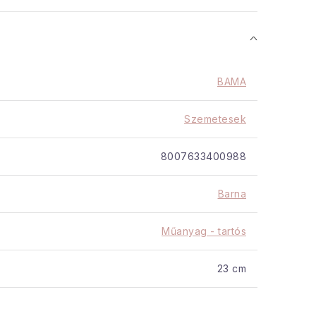
k tanúsított, nem mérgező
BAMA
és:
Szemetesek
8007633400988
sznosítható
Barna
Műanyag - tartós
23 cm
21 liter