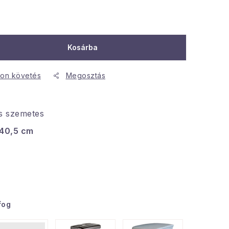
Kosárba
on követés
Megosztás
s szemetes
 40,5 cm
fog