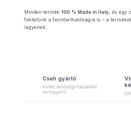
Minden termék
100 % Made in Italy
, és egy 
fektetünk a fenntarthatóságra is – a terméke
legyenek.
Cseh gyártó
Vi
ké
kiváló minőségű háztartási
textilgyártó
szá