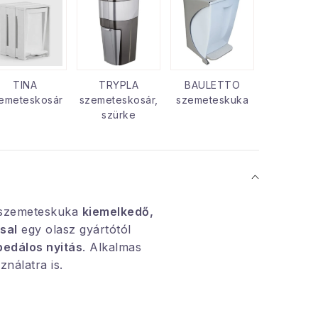
TINA
TRYPLA
BAULETTO
emeteskosár
szemeteskosár,
szemeteskuka
szürke
 szemeteskuka
kiemelkedő,
ssal
egy olasz gyártótól
edálos nyitás
. Alkalmas
ználatra is.
x 40,5 cm