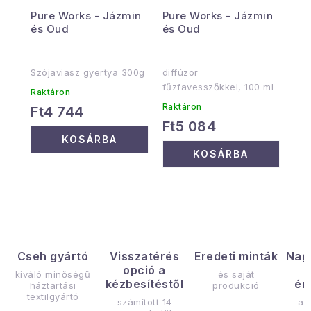
Pure Works - Jázmin
Pure Works - Jázmin
és Oud
és Oud
Szójaviasz gyertya 300g
diffúzor
fűzfavesszőkkel, 100 ml
Raktáron
Raktáron
Ft4 744
Ft5 084
KOSÁRBA
KOSÁRBA
Cseh gyártó
Visszatérés
Eredeti minták
Nag
opció a
kiváló minőségű
és saját
kézbesítéstől
ér
háztartási
produkció
textilgyártó
számított 14
az