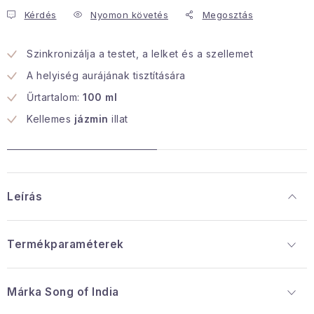
Kérdés
Nyomon követés
Megosztás
Januári akció
Szinkronizálja a testet, a lelket és a szellemet
Veľkoobchodná spolupráca
A helyiség aurájának tisztítására
A személyes adatok védelmének feltételei
Űrtartalom:
100 ml
Hogyan kell panaszkodni / visszaadni az áruka
Kellemes
jázmin
illat
Kereskedelem feltételes
Információ a mellékletről
Érintkezés
Rólunk
Leírás
Termékparaméterek
Márka
 Song of India