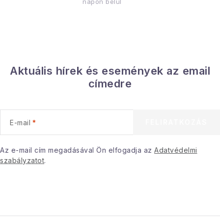
napon belül
Aktuális hírek és események az email
címedre
FELIRATKOZÁS
E-mail
Az e-mail cím megadásával Ön elfogadja az
Adatvédelmi
szabályzatot
.
L
á