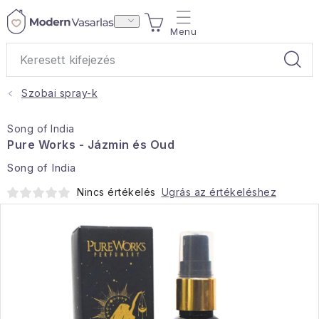
Ugrás
KOSÁR
a
fő
tartalomhoz
Szobai spray-k
Ajándékok
Song of India
Otthoni illatok
Pure Works - Jázmin és Oud
Song of India
Teák
Nincs értékelés
Ugrás az értékeléshez
Lakástextil
Háztartás
Hobbi és kert