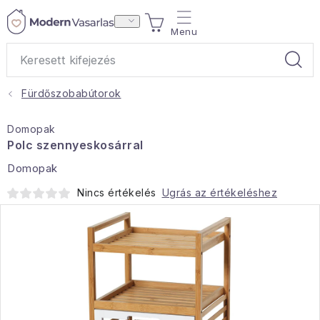
Ugrás
KOSÁR
a
fő
tartalomhoz
Fürdőszobabútorok
Ajándékok
Domopak
Otthoni illatok
Polc szennyeskosárral
Domopak
Teák
Nincs értékelés
Ugrás az értékeléshez
Lakástextil
Háztartás
Hobbi és kert