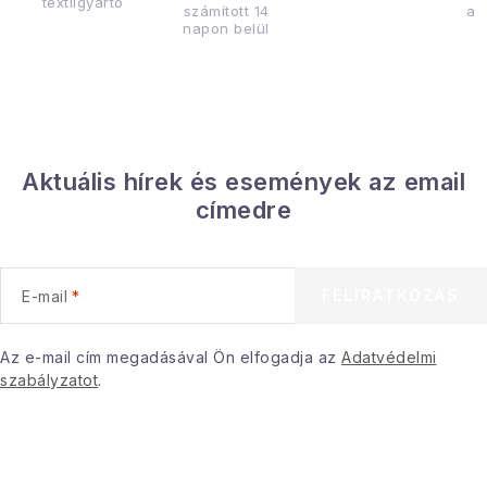
textilgyártó
számított 14
az
napon belül
Aktuális hírek és események az email
címedre
FELIRATKOZÁS
E-mail
Az e-mail cím megadásával Ön elfogadja az
Adatvédelmi
szabályzatot
.
L