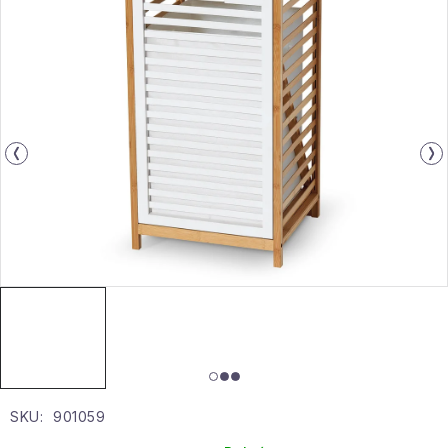
Gyűjtemény
Egészség és szépség
Sport és szabadban
Gyermekeknek
Sziasztok, hív a nyár.
Pohodából importálva - rendezés
Szezonális kategóriák
Fekete Péntek
SKU:
901059
Karácsonyi esemény