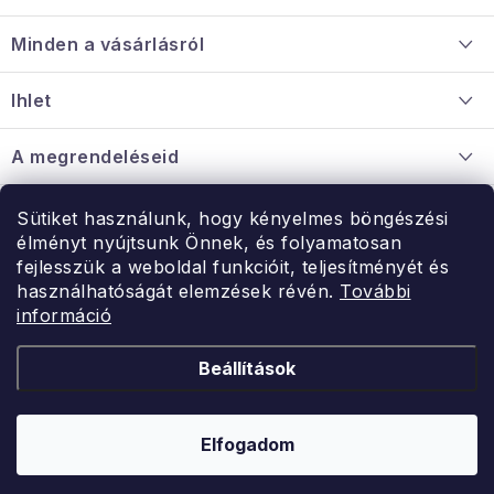
á
Minden a vásárlásról
b
l
Szállítás és fizetés
Ihlet
é
Információ a mellékletről
c
Rólunk
A megrendeléseid
Nagykereskedelmi együttműködés
Hogyan kell panaszkodni / visszaadni az árukat
Érintkezés
Sütiket használunk, hogy kényelmes böngészési
Érintkezés
élményt nyújtsunk Önnek, és folyamatosan
Hé-Pé: 9:00-15:00
fejlesszük a weboldal funkcióit, teljesítményét és
Rendelésem
használhatóságát elemzések révén.
További
uzlet@modernvasarlas.hu
információ
- egy szeretettel teli otthonért.
Itt vagyunk neked.
Beállítások
Kereskedelem feltételei
A személyes adatok védelmének feltételei
Elfogadom
Copyright 2026
ModernVasarlas.hu
. Minden jog fenntartva.
Shoptet készítette