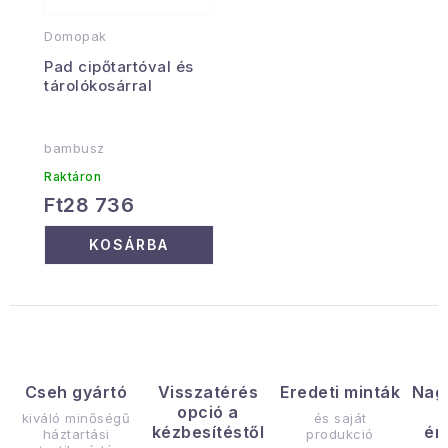
Domopak
Pad cipőtartóval és
tárolókosárral
bambusz
Raktáron
Ft28 736
KOSÁRBA
Cseh gyártó
Visszatérés
Eredeti minták
Nag
opció a
kiváló minőségű
és saját
kézbesítéstől
ér
háztartási
produkció