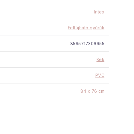
g-ig
8 év
Intex
Felfújható gyűrűk
8595717306955
Kék
PVC
84 x 76 cm
Felfújható
8+