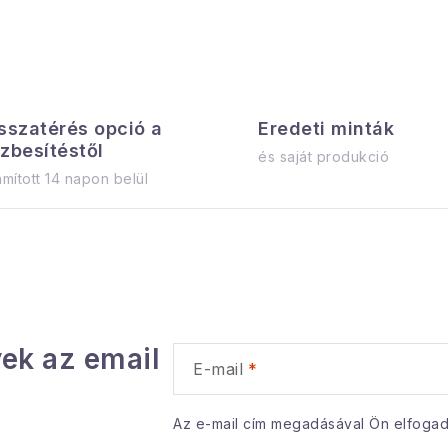
sszatérés opció a
Eredeti minták
zbesítéstől
és saját produkció
mított 14 napon belül
ek az email
E-mail
Az e-mail cím megadásával Ön elfoga