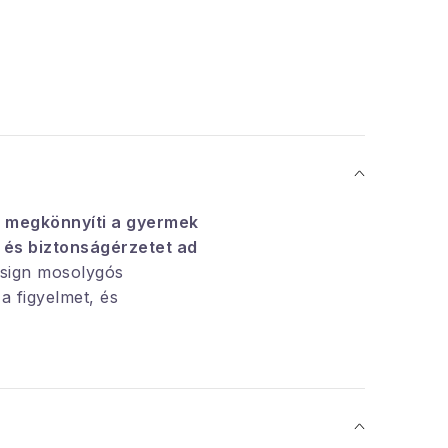
megkönnyíti a gyermek
 és biztonságérzetet ad
sign mosolygós
 a figyelmet, és
eni fog a gyerekeknek.
76 cm
nsági szeleppel