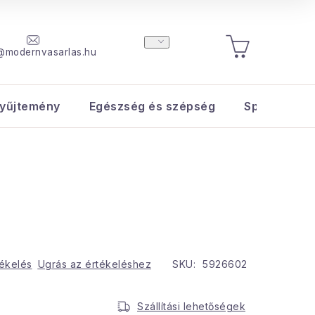
@modernvasarlas.hu
KOSÁR
yűjtemény
Egészség és szépség
Sport és s
tékelés
Ugrás az értékeléshez
SKU:
5926602
Szállítási lehetőségek