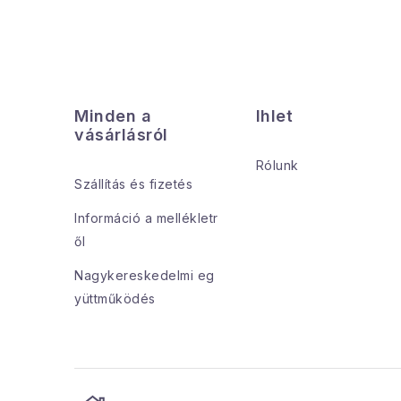
L
á
Minden a
Ihlet
b
vásárlásról
l
Rólunk
Szállítás és fizetés
é
Információ a mellékletr
c
ől
Nagykereskedelmi eg
yüttműködés