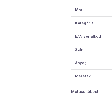
teherbírása 40 k
ajánlott életkor 
Mark
Kategória
EAN vonalkód
Szín
Anyag
Méretek
Kötelező
Mutass többet
tulajdonságok
Gyermekeknek