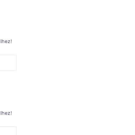
Átmérő
Teherbírás
lhez!
Kör motívum
lhez!