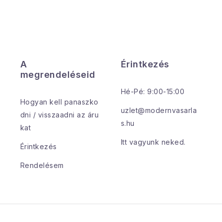
A
Érintkezés
megrendeléseid
Hé-Pé: 9:00-15:00
Hogyan kell panaszko
uzlet@modernvasarla
dni / visszaadni az áru
s.hu
kat
Itt vagyunk neked.
Érintkezés
Rendelésem