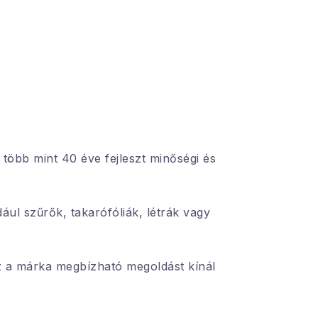
 több mint 40 éve fejleszt minőségi és
ldául szűrők, takarófóliák, létrák vagy
z a márka megbízható megoldást kínál