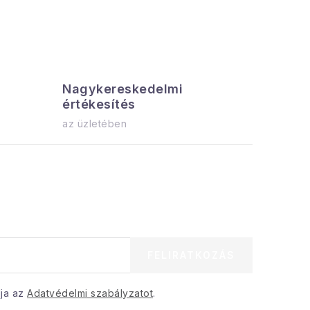
Nagykereskedelmi
Az össz
értékesítés
azonnal el
az üzletében
FELIRATKOZÁS
dja az
Adatvédelmi szabályzatot
.