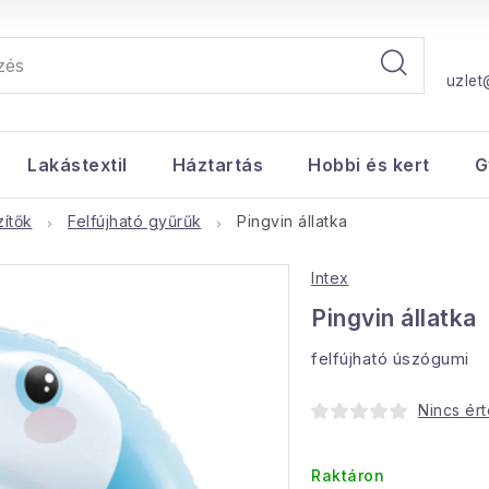
uzlet
Lakástextil
Háztartás
Hobbi és kert
G
ítők
Felfújható gyűrűk
Pingvin állatka
Intex
Pingvin állatka
felfújható úszógumi
Nincs ér
Raktáron