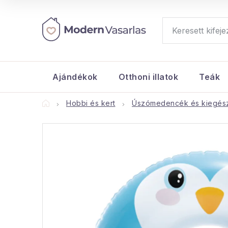
Ugrás
a
fő
tartalomhoz
Ajándékok
Otthoni illatok
Teák
Kezdőlap
Hobbi és kert
Úszómedencék és kiegész