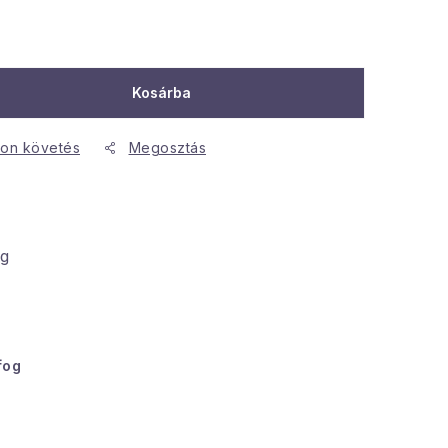
Kosárba
on követés
Megosztás
kg
fog