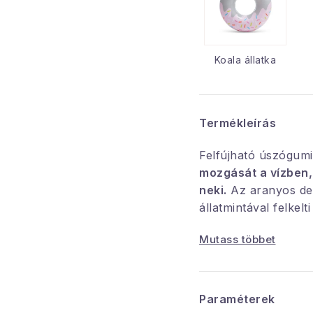
Koala állatka
Termékleírás
Felfújható úszógumi
mozgását a vízben,
neki.
Az aranyos de
állatmintával felkelti
kétségtelenül tetsz
Mutass többet
a kör átmérője 
egykamrás bizto
Paraméterek