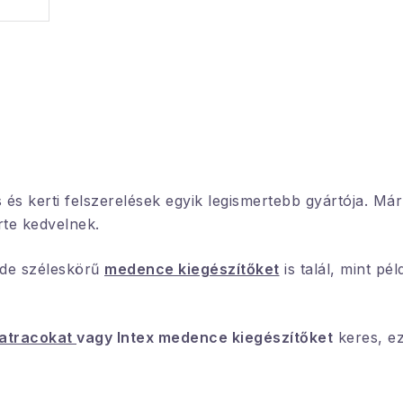
s kerti felszerelések egyik legismertebb gyártója. Már
rte kedvelnek.
 de széleskörű
medence kiegészítőket
is talál, mint pé
matracokat
vagy Intex medence kiegészítőket
keres, e