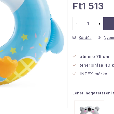
Ft1 513
Egységár:
Kérdés
Nyom
átmérő 76 cm
teherbírása 40 
INTEX márka
Lehet, hogy tetszeni 