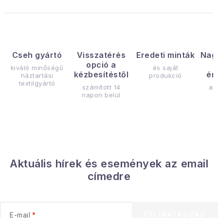
Cseh gyártó
Visszatérés
Eredeti minták
Nag
opció a
kiváló minőségű
és saját
kézbesítéstől
ér
háztartási
produkció
textilgyártó
számított 14
az
napon belül
Aktuális hírek és események az email
címedre
FELIRATKOZÁS
E-mail