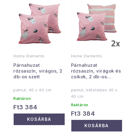
Home Elements
Home Elements
Párnahuzat
Párnahuzat
rózsaszín, virágos, 2
rózsaszín, virágok és
db-os szett
csíkok, 2 db-os
készlet
pamut, 40 x 40 cm
pamut, kétoldalas 40 x
40 cm
Raktáron
Raktáron
Ft3 384
Ft3 384
KOSÁRBA
KOSÁRBA