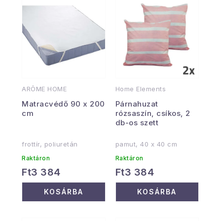
ARÔME HOME
Home Elements
Matracvédő 90 x 200
Párnahuzat
cm
rózsaszín, csíkos, 2
db-os szett
frottír, poliuretán
pamut, 40 x 40 cm
Raktáron
Raktáron
Ft3 384
Ft3 384
KOSÁRBA
KOSÁRBA