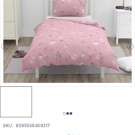
Gyűjtemény
Egészség és szépség
Sport és szabadban
Gyermekeknek
Sziasztok, hív a nyár.
Pohodából importálva - rendezés
Szezonális kategóriák
Fekete Péntek
SKU:
8595556459317
Karácsonyi esemény