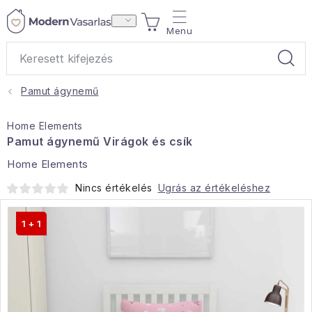
Ugrás
KOSÁR
a
fő
tartalomhoz
Pamut ágynemű
Ajándékok
Home Elements
Otthoni illatok
Pamut ágynemű Virágok és csík
Home Elements
Teák
Nincs értékelés
Ugrás az értékeléshez
Lakástextil
1 + 1
Háztartás
Hobbi és kert