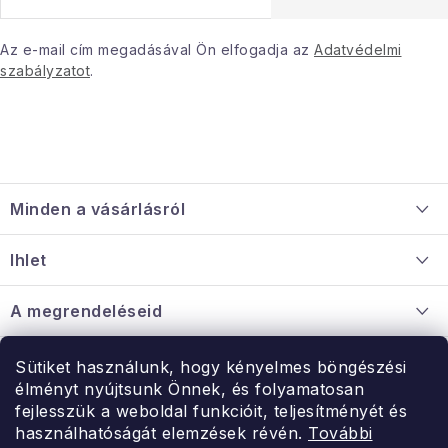
Az e-mail cím megadásával Ön elfogadja az
Adatvédelmi
szabályzatot
.
L
á
Minden a vásárlásról
b
l
Szállítás és fizetés
Ihlet
é
Információ a mellékletről
c
Rólunk
A megrendeléseid
Nagykereskedelmi együttműködés
Hogyan kell panaszkodni / visszaadni az árukat
Érintkezés
Sütiket használunk, hogy kényelmes böngészési
Érintkezés
élményt nyújtsunk Önnek, és folyamatosan
Hé-Pé: 9:00-15:00
fejlesszük a weboldal funkcióit, teljesítményét és
Rendelésem
használhatóságát elemzések révén.
További
uzlet@modernvasarlas.hu