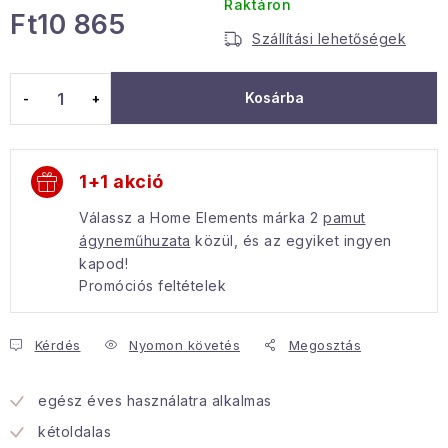
Raktáron
Ft10 865
Januári akció
Szállítási lehetőségek
Egységár:
Veľkoobchodná spolupráca
Kosárba
A személyes adatok védelmének feltételei
Hogyan kell panaszkodni / visszaadni az áruka
Kereskedelem feltételes
Információ a mellékletről
1+1 akció
Érintkezés
Rólunk
Válassz a Home Elements márka 2
pamut
ágyneműhuzata
közül, és az egyiket ingyen
kapod!
Promóciós feltételek
Kérdés
Nyomon követés
Megosztás
egész éves használatra alkalmas
kétoldalas