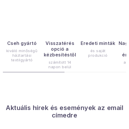
Januári akció
L
i
Veľkoobchodná spolupráca
s
A személyes adatok védelmének feltételei
t
a
Hogyan kell panaszkodni / visszaadni az áruka
Cseh gyártó
Visszatérés
Eredeti minták
Nag
opció a
i
kiváló minőségű
és saját
Kereskedelem feltételes
Információ a mellékletről
kézbesítéstől
ér
háztartási
produkció
r
textilgyártó
Érintkezés
Rólunk
számított 14
az
á
napon belül
n
y
í
t
á
Aktuális hírek és események az email
s
címedre
e
l