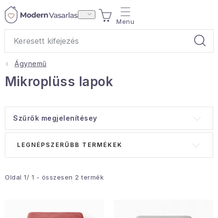
Ugrás
KOSÁR
a
fő
tartalomhoz
Ágynemű
Ajándékok
Mikroplüss lapok
Otthoni illatok
Szűrők megjelenítésey
Teák
T
T
LEGNÉPSZERŰBB TERMÉKEK
Lakástextil
e
e
r
r
Háztartás
m
m
Oldal
1
/
1
- összesen
2
termék
é
é
Hobbi és kert
k
k