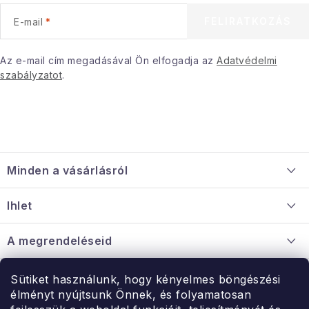
e
FELIRATKOZÁS
E-mail
m
e
i
Az e-mail cím megadásával Ön elfogadja az
Adatvédelmi
szabályzatot
.
L
á
Minden a vásárlásról
b
l
Szállítás és fizetés
Ihlet
é
Információ a mellékletről
c
Rólunk
A megrendeléseid
Nagykereskedelmi együttműködés
Hogyan kell panaszkodni / visszaadni az árukat
Érintkezés
Sütiket használunk, hogy kényelmes böngészési
Érintkezés
élményt nyújtsunk Önnek, és folyamatosan
Hé-Pé: 9:00-15:00