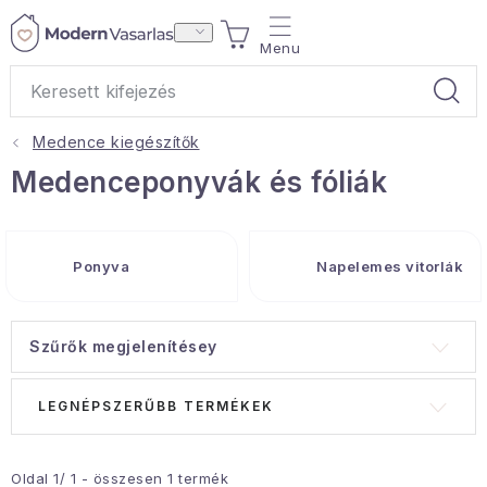
Ugrás
KOSÁR
a
fő
tartalomhoz
Medence kiegészítők
Ajándékok
Medenceponyvák és fóliák
Otthoni illatok
Ponyva
Napelemes vitorlák
Teák
Lakástextil
Szűrők megjelenítésey
Háztartás
T
T
LEGNÉPSZERŰBB TERMÉKEK
e
e
Hobbi és kert
r
r
m
m
Oldal
1
/
1
- összesen
1
termék