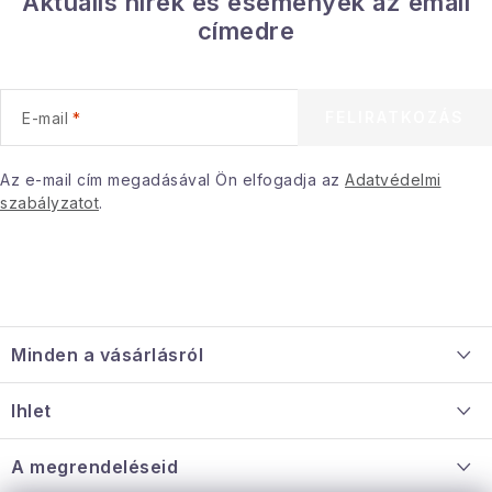
Aktuális hírek és események az email
s
címedre
e
l
e
FELIRATKOZÁS
E-mail
m
e
i
Az e-mail cím megadásával Ön elfogadja az
Adatvédelmi
szabályzatot
.
L
á
Minden a vásárlásról
b
l
Szállítás és fizetés
Ihlet
é
Információ a mellékletről
c
Rólunk
A megrendeléseid
Nagykereskedelmi együttműködés