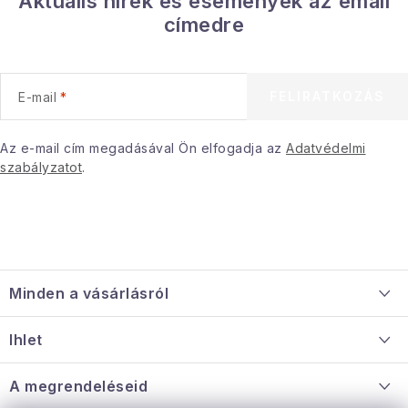
Aktuális hírek és események az email
Gyűjtemény
címedre
Egészség és szépség
FELIRATKOZÁS
E-mail
Sport és szabadban
Az e-mail cím megadásával Ön elfogadja az
Adatvédelmi
Gyermekeknek
szabályzatot
.
Sziasztok, hív a nyár.
Pohodából importálva - rendezés
L
á
Szezonális kategóriák
Minden a vásárlásról
b
l
Szállítás és fizetés
Fekete Péntek
Ihlet
é
Információ a mellékletről
c
Rólunk
A megrendeléseid
Karácsonyi esemény
Nagykereskedelmi együttműködés