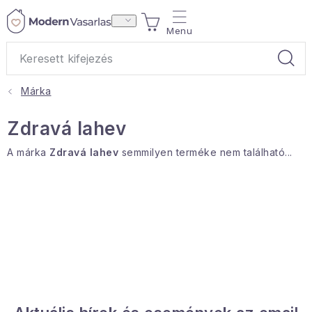
Ugrás
KOSÁR
a
fő
tartalomhoz
Márka
Ajándékok
Zdravá lahev
Otthoni illatok
A márka
Zdravá lahev
semmilyen terméke nem található...
Teák
Lakástextil
Háztartás
Hobbi és kert