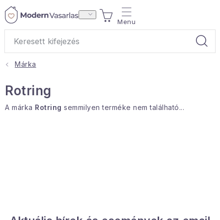
Ugrás
KOSÁR
a
fő
tartalomhoz
Márka
Ajándékok
Rotring
Otthoni illatok
A márka
Rotring
semmilyen terméke nem található...
Teák
Lakástextil
Háztartás
Hobbi és kert