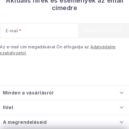
Aktuális hírek és események az email
Gyűjtemény
címedre
Egészség és szépség
FELIRATKOZÁS
E-mail
Sport és szabadban
Az e-mail cím megadásával Ön elfogadja az
Adatvédelmi
Gyermekeknek
szabályzatot
.
Sziasztok, hív a nyár.
Pohodából importálva - rendezés
L
á
Szezonális kategóriák
Minden a vásárlásról
b
l
Szállítás és fizetés
Fekete Péntek
Ihlet
é
Információ a mellékletről
c
Rólunk
A megrendeléseid
Karácsonyi esemény
Nagykereskedelmi együttműködés