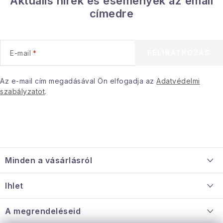
Aktuális hírek és események az email
Gyűjtemény
címedre
Egészség és szépség
FELIRATKOZÁS
E-mail
Sport és szabadban
Az e-mail cím megadásával Ön elfogadja az
Adatvédelmi
Gyermekeknek
szabályzatot
.
Sziasztok, hív a nyár.
Pohodából importálva - rendezés
L
á
Szezonális kategóriák
Minden a vásárlásról
b
l
Szállítás és fizetés
Fekete Péntek
Ihlet
é
Információ a mellékletről
c
Rólunk
A megrendeléseid
Karácsonyi esemény
Nagykereskedelmi együttműködés