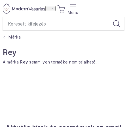
Ugrás
KOSÁR
a
fő
tartalomhoz
Márka
Ajándékok
Rey
Otthoni illatok
A márka
Rey
semmilyen terméke nem található...
Teák
Lakástextil
Háztartás
Hobbi és kert