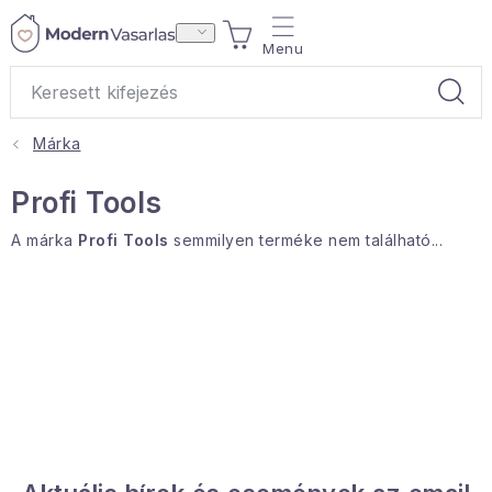
Ugrás
KOSÁR
a
fő
tartalomhoz
Márka
Ajándékok
Profi Tools
Otthoni illatok
A márka
Profi Tools
semmilyen terméke nem található...
Teák
Lakástextil
Háztartás
Hobbi és kert