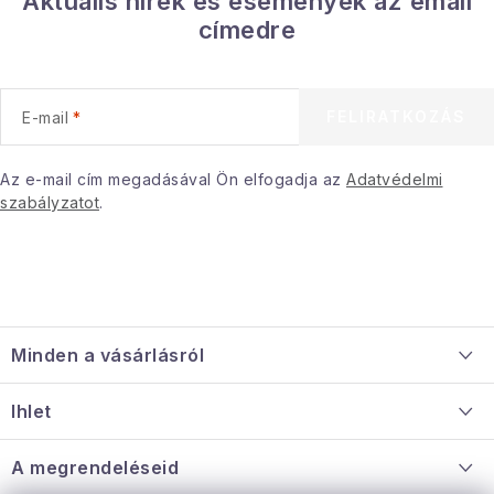
Aktuális hírek és események az email
Gyűjtemény
címedre
Egészség és szépség
FELIRATKOZÁS
E-mail
Sport és szabadban
Az e-mail cím megadásával Ön elfogadja az
Adatvédelmi
Gyermekeknek
szabályzatot
.
Sziasztok, hív a nyár.
Pohodából importálva - rendezés
L
á
Szezonális kategóriák
Minden a vásárlásról
b
l
Szállítás és fizetés
Fekete Péntek
Ihlet
é
Információ a mellékletről
c
Rólunk
A megrendeléseid
Karácsonyi esemény
Nagykereskedelmi együttműködés