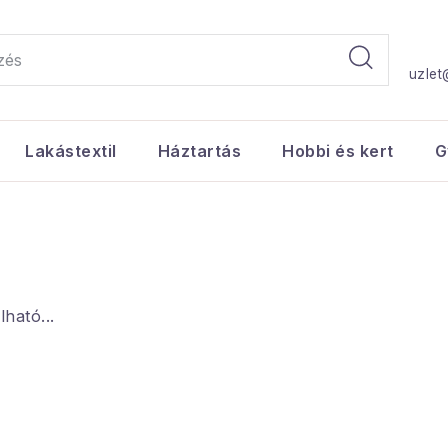
uzlet
Lakástextil
Háztartás
Hobbi és kert
G
ható...