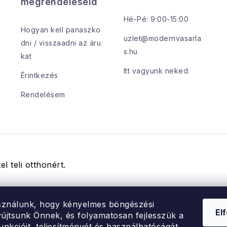
megrendeléseid
Hé-Pé: 9:00-15:00
Hogyan kell panaszko
uzlet@modernvasarla
dni / visszaadni az áru
s.hu
kat
Itt vagyunk neked.
Érintkezés
Rendelésem
el teli otthonért.
sználunk, hogy kényelmes böngészési
El
újtsunk Önnek, és folyamatosan fejlesszük a
unkcióit, teljesítményét és használhatóságát