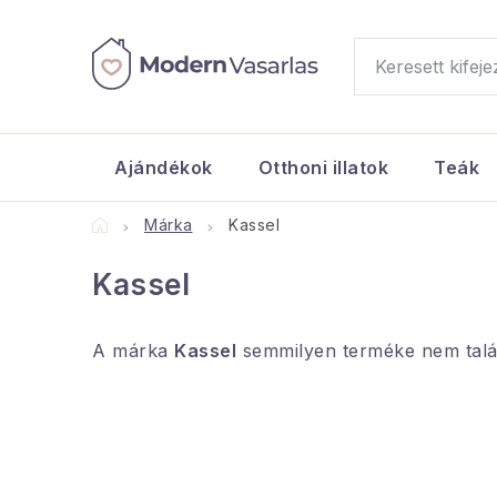
Ugrás
a
fő
tartalomhoz
Ajándékok
Otthoni illatok
Teák
Kezdőlap
Márka
Kassel
Kassel
A márka
Kassel
semmilyen terméke nem talál