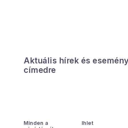
O
l
d
a
l
Aktuális hírek és esemény
s
címedre
ó
p
a
n
L
e
á
Minden a
Ihlet
l