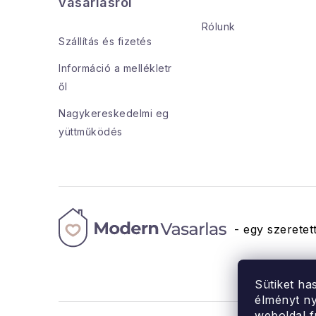
b
vásárlásról
l
Rólunk
Szállítás és fizetés
é
Információ a mellékletr
c
ől
Nagykereskedelmi eg
yüttműködés
- egy szeretett
Sütiket ha
élményt ny
weboldal f