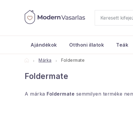
Ugrás
a
fő
tartalomhoz
Ajándékok
Otthoni illatok
Teák
Kezdőlap
Márka
Foldermate
Foldermate
A márka
Foldermate
semmilyen terméke nem t