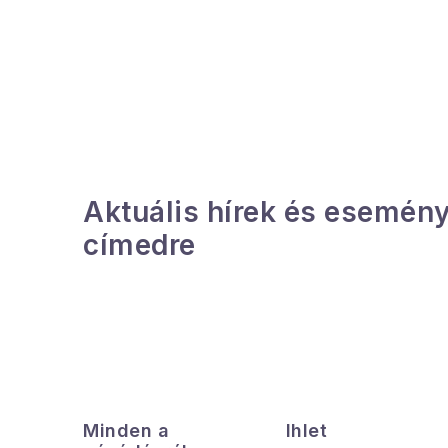
O
l
d
a
l
Aktuális hírek és esemény
s
címedre
ó
p
a
n
L
e
á
Minden a
Ihlet
l