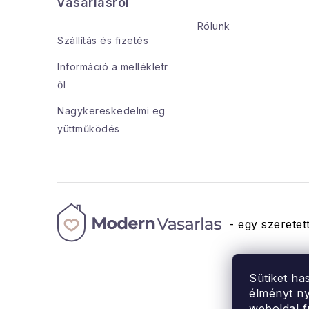
b
vásárlásról
l
Rólunk
Szállítás és fizetés
é
Információ a mellékletr
c
ől
Nagykereskedelmi eg
yüttműködés
- egy szeretett
Sütiket ha
élményt ny
weboldal f