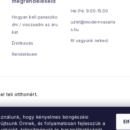
megrendeléseid
Hé-Pé: 9:00-15:00
Hogyan kell panaszko
uzlet@modernvasarla
dni / visszaadni az áru
s.hu
kat
Itt vagyunk neked.
Érintkezés
Rendelésem
el teli otthonért.
sználunk, hogy kényelmes böngészési
El
újtsunk Önnek, és folyamatosan fejlesszük a
unkcióit, teljesítményét és használhatóságát