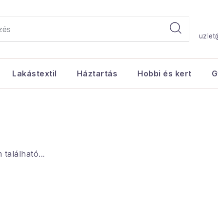
uzlet
Lakástextil
Háztartás
Hobbi és kert
G
alálható...