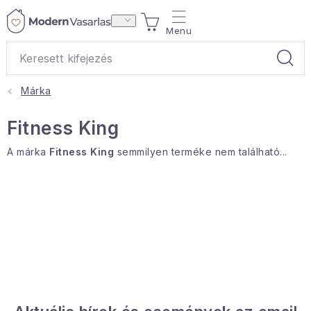
Ugrás
KOSÁR
a
fő
tartalomhoz
Márka
Ajándékok
Fitness King
Otthoni illatok
A márka
Fitness King
semmilyen terméke nem található...
Teák
Lakástextil
Háztartás
Hobbi és kert