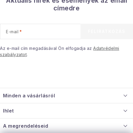
Aktuális hírek és események az email
Gyűjtemény
címedre
Egészség és szépség
FELIRATKOZÁS
E-mail
Sport és szabadban
Az e-mail cím megadásával Ön elfogadja az
Adatvédelmi
Gyermekeknek
szabályzatot
.
Sziasztok, hív a nyár.
Pohodából importálva - rendezés
L
á
Szezonális kategóriák
Minden a vásárlásról
b
l
Szállítás és fizetés
Fekete Péntek
Ihlet
é
Információ a mellékletről
c
Rólunk
A megrendeléseid
Karácsonyi esemény
Nagykereskedelmi együttműködés