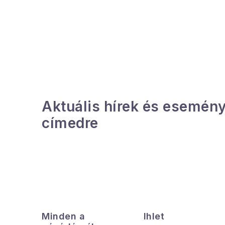
O
l
d
a
l
Aktuális hírek és esemény
s
címedre
ó
p
a
n
L
e
á
Minden a
Ihlet
l