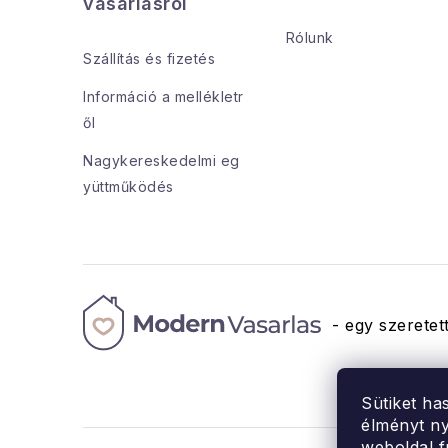
b
vásárlásról
l
Rólunk
Szállítás és fizetés
é
Információ a mellékletr
c
ől
Nagykereskedelmi eg
yüttműködés
- egy szeretett
Sütiket ha
élményt ny
weboldal f