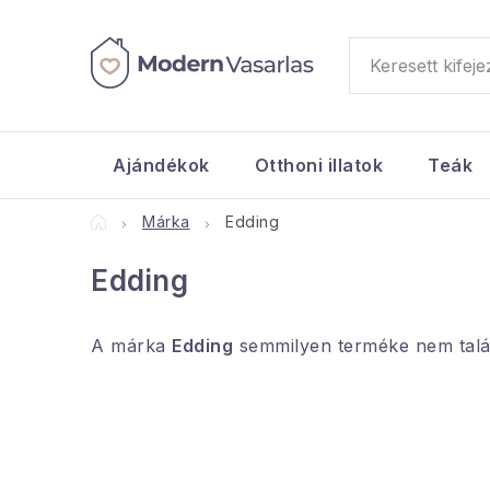
Ugrás
a
fő
tartalomhoz
Ajándékok
Otthoni illatok
Teák
Kezdőlap
Márka
Edding
Edding
A márka
Edding
semmilyen terméke nem talál