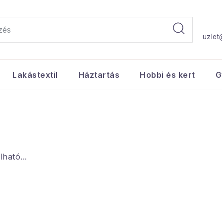
uzlet
Lakástextil
Háztartás
Hobbi és kert
G
ható...