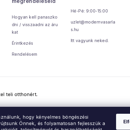
megrendeléseid
Hé-Pé: 9:00-15:00
Hogyan kell panaszko
uzlet@modernvasarla
dni / visszaadni az áru
s.hu
kat
Itt vagyunk neked.
Érintkezés
Rendelésem
el teli otthonért.
sználunk, hogy kényelmes böngészési
El
újtsunk Önnek, és folyamatosan fejlesszük a
unkcióit, teljesítményét és használhatóságát