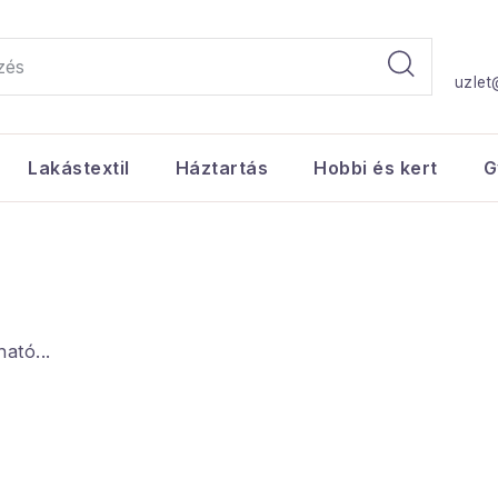
uzlet
Lakástextil
Háztartás
Hobbi és kert
G
ató...