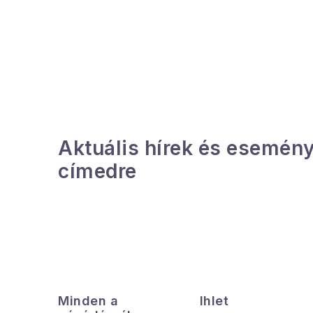
O
l
d
a
l
Aktuális hírek és esemény
s
címedre
ó
p
a
n
L
e
á
Minden a
Ihlet
l