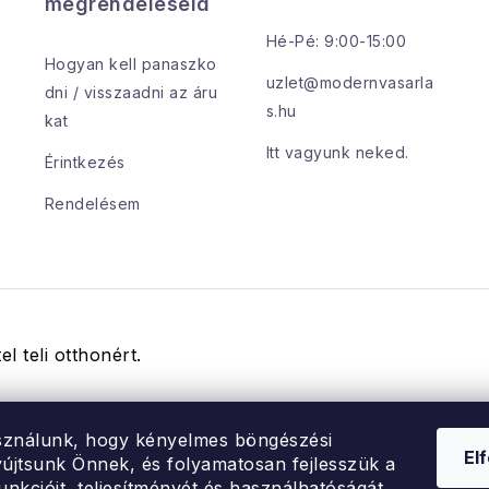
megrendeléseid
Hé-Pé: 9:00-15:00
Hogyan kell panaszko
uzlet@modernvasarla
dni / visszaadni az áru
s.hu
kat
Itt vagyunk neked.
Érintkezés
Rendelésem
el teli otthonért.
sználunk, hogy kényelmes böngészési
El
újtsunk Önnek, és folyamatosan fejlesszük a
unkcióit, teljesítményét és használhatóságát