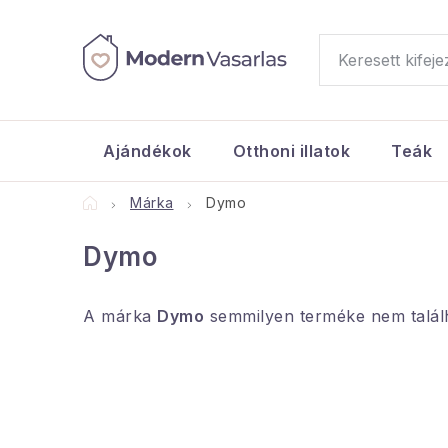
Ugrás
a
fő
tartalomhoz
Ajándékok
Otthoni illatok
Teák
Kezdőlap
Márka
Dymo
Dymo
A márka
Dymo
semmilyen terméke nem találh