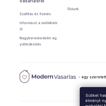
b
vásárlásról
l
Rólunk
Szállítás és fizetés
é
Információ a mellékletr
c
ől
Nagykereskedelmi eg
yüttműködés
- egy szeretett
Sütiket ha
élményt ny
weboldal f