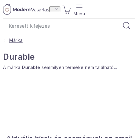
Ugrás
KOSÁR
a
fő
tartalomhoz
Márka
Ajándékok
Durable
Otthoni illatok
A márka
Durable
semmilyen terméke nem található...
Teák
Lakástextil
Háztartás
Hobbi és kert