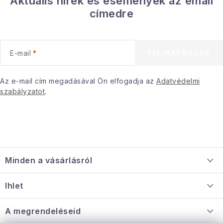
Aktuális hírek és események az email
Gyűjtemény
címedre
Egészség és szépség
FELIRATKOZÁS
E-mail
Sport és szabadban
Az e-mail cím megadásával Ön elfogadja az
Adatvédelmi
Gyermekeknek
szabályzatot
.
Sziasztok, hív a nyár.
Pohodából importálva - rendezés
L
á
Szezonális kategóriák
Minden a vásárlásról
b
l
Szállítás és fizetés
Fekete Péntek
Ihlet
é
Információ a mellékletről
c
Rólunk
A megrendeléseid
Karácsonyi esemény
Nagykereskedelmi együttműködés