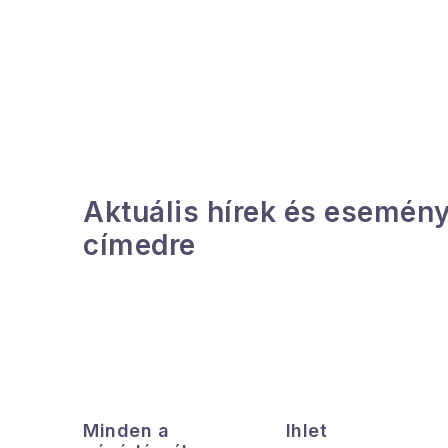
O
l
d
a
l
Aktuális hírek és esemény
s
címedre
ó
p
a
n
L
e
á
Minden a
Ihlet
l