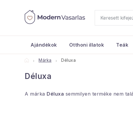
Ugrás
a
fő
tartalomhoz
Ajándékok
Otthoni illatok
Teák
Kezdőlap
Márka
Déluxa
Déluxa
A márka
Déluxa
semmilyen terméke nem talál