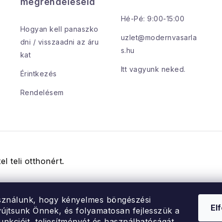
megrendeléseid
Hé-Pé: 9:00-15:00
Hogyan kell panaszko
uzlet@modernvasarla
dni / visszaadni az áru
s.hu
kat
Itt vagyunk neked.
Érintkezés
Rendelésem
el teli otthonért.
sználunk, hogy kényelmes böngészési
El
újtsunk Önnek, és folyamatosan fejlesszük a
unkcióit, teljesítményét és használhatóságát