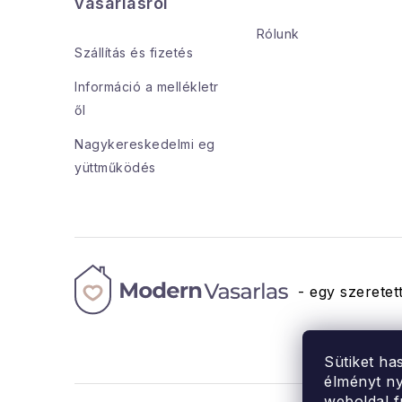
b
vásárlásról
l
Rólunk
Szállítás és fizetés
é
Információ a mellékletr
c
ől
Nagykereskedelmi eg
yüttműködés
- egy szeretett
Sütiket ha
élményt ny
weboldal f