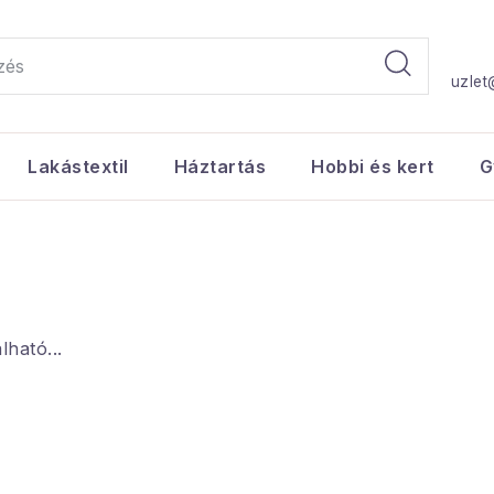
uzlet
Lakástextil
Háztartás
Hobbi és kert
G
ható...