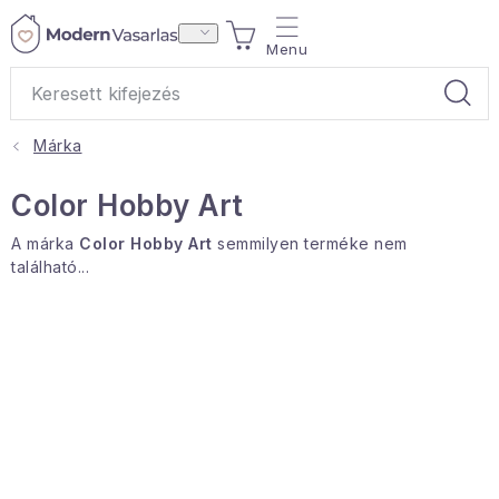
Ugrás
KOSÁR
a
fő
tartalomhoz
Márka
Ajándékok
Color Hobby Art
Otthoni illatok
A márka
Color Hobby Art
semmilyen terméke nem
található...
Teák
Lakástextil
Háztartás
Hobbi és kert