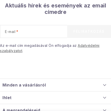
Gyűjtemény
Aktuális hírek és események az email
címedre
Egészség és szépség
Sport és szabadban
FELIRATKOZÁS
E-mail
Gyermekeknek
Az e-mail cím megadásával Ön elfogadja az
Adatvédelmi
szabályzatot
.
Sziasztok, hív a nyár.
Pohodából importálva - rendezés
L
Szezonális kategóriák
á
Minden a vásárlásról
b
Fekete Péntek
l
Szállítás és fizetés
Ihlet
é
Információ a mellékletről
Karácsonyi esemény
c
Rólunk
A megrendeléseid