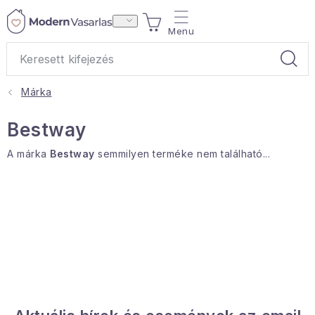
Ugrás
KOSÁR
a
fő
tartalomhoz
Márka
Ajándékok
Bestway
Otthoni illatok
A márka
Bestway
semmilyen terméke nem található...
Teák
Lakástextil
Háztartás
Hobbi és kert