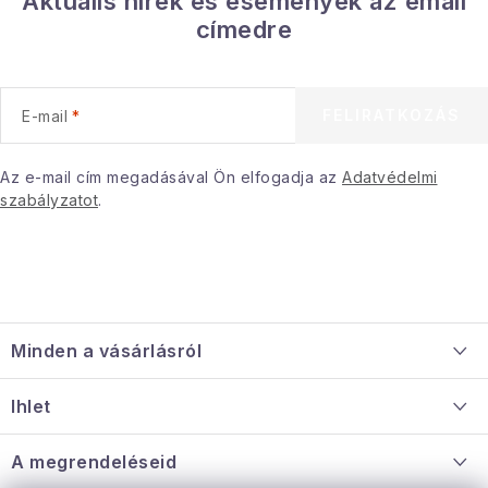
Aktuális hírek és események az email
Gyűjtemény
címedre
Egészség és szépség
FELIRATKOZÁS
E-mail
Sport és szabadban
Az e-mail cím megadásával Ön elfogadja az
Adatvédelmi
Gyermekeknek
szabályzatot
.
Sziasztok, hív a nyár.
Pohodából importálva - rendezés
L
á
Szezonális kategóriák
Minden a vásárlásról
b
l
Szállítás és fizetés
Fekete Péntek
Ihlet
é
Információ a mellékletről
c
Rólunk
A megrendeléseid
Karácsonyi esemény
Nagykereskedelmi együttműködés