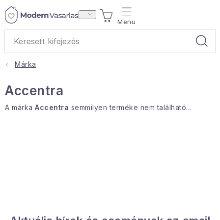
Ugrás
KOSÁR
a
fő
tartalomhoz
Márka
Ajándékok
Accentra
Otthoni illatok
A márka
Accentra
semmilyen terméke nem található...
Teák
Lakástextil
Háztartás
Hobbi és kert