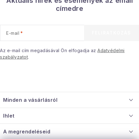
Aktuális hírek és események az email
Gyűjtemény
címedre
Egészség és szépség
FELIRATKOZÁS
E-mail
Sport és szabadban
Az e-mail cím megadásával Ön elfogadja az
Adatvédelmi
Gyermekeknek
szabályzatot
.
Sziasztok, hív a nyár.
Pohodából importálva - rendezés
L
á
Szezonális kategóriák
Minden a vásárlásról
b
l
Szállítás és fizetés
Fekete Péntek
Ihlet
é
Információ a mellékletről
c
Rólunk
A megrendeléseid
Karácsonyi esemény
Nagykereskedelmi együttműködés