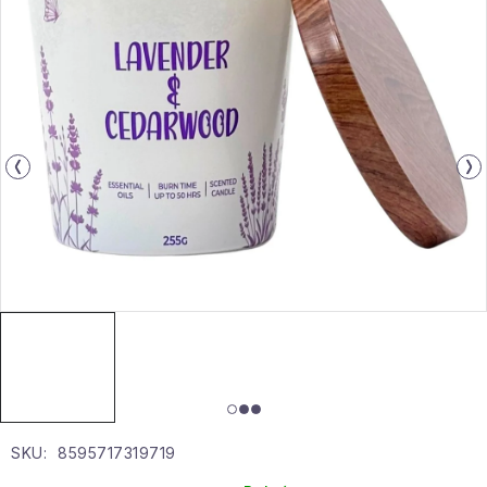
Gyűjtemény
Egészség és szépség
Sport és szabadban
Gyermekeknek
Sziasztok, hív a nyár.
Pohodából importálva - rendezés
Szezonális kategóriák
Fekete Péntek
SKU:
8595717319719
Karácsonyi esemény