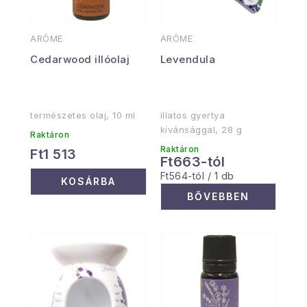
ARÔME
ARÔME
Cedarwood illóolaj
Levendula
természetes olaj, 10 ml
illatos gyertya
kívánsággal, 28 g
Raktáron
Raktáron
Ft1 513
Ft663-tól
Egységár:
Ft564-tól / 1 db
KOSÁRBA
BŐVEBBEN