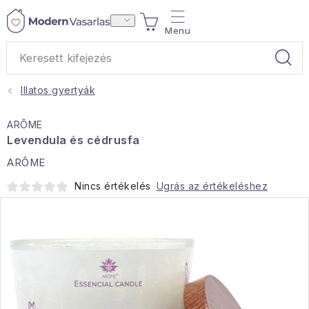
Ugrás
KOSÁR
a
fő
tartalomhoz
Illatos gyertyák
Ajándékok
ARÔME
Otthoni illatok
Levendula és cédrusfa
ARÔME
Teák
Nincs értékelés
Ugrás az értékeléshez
Lakástextil
Háztartás
Hobbi és kert