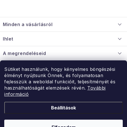
L
á
Minden a vásárlásról
b
l
Szállítás és fizetés
Ihlet
é
Információ a mellékletről
c
Rólunk
A megrendeléseid
Nagykereskedelmi együttműködés
Hogyan kell panaszkodni / visszaadni az árukat
Érintkezés
Sütiket használunk, hogy kényelmes böngészési
Érintkezés
élményt nyújtsunk Önnek, és folyamatosan
Hé-Pé: 9:00-15:00
fejlesszük a weboldal funkcióit, teljesítményét és
Rendelésem
használhatóságát elemzések révén.
További
uzlet@modernvasarlas.hu
információ
- egy szeretettel teli otthonért.
Itt vagyunk neked.
Beállítások
Kereskedelem feltételei
A személyes adatok védelmének feltételei