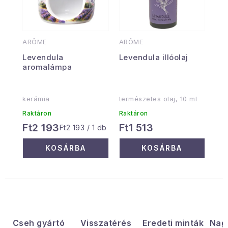
ARÔME
ARÔME
Levendula
Levendula illóolaj
aromalámpa
kerámia
természetes olaj, 10 ml
Raktáron
Raktáron
Ft2 193
Ft1 513
Egységár:
Ft2 193 / 1 db
KOSÁRBA
KOSÁRBA
Cseh gyártó
Visszatérés
Eredeti minták
Nag