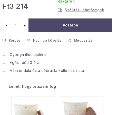
Raktáron
Ft3 214
Januári akció
Szállítási lehetőségek
Egységár:
Veľkoobchodná spolupráca
Kosárba
A személyes adatok védelmének feltételei
Hogyan kell panaszkodni / visszaadni az áruka
Kérdés
Nyomon követés
Megosztás
Kereskedelem feltételes
Információ a mellékletről
Érintkezés
Rólunk
Gyertya illóolajokkal
Égési idő 50 óra
A levendula és a cédrusfa kellemes illata
Lehet, hogy tetszeni fog