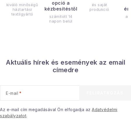
opció a
kiváló minőségű
és saját
kézbesítéstől
ér
háztartási
produkció
textilgyártó
számított 14
az
napon belül
Aktuális hírek és események az email
címedre
FELIRATKOZÁS
E-mail
Az e-mail cím megadásával Ön elfogadja az
Adatvédelmi
szabályzatot
.