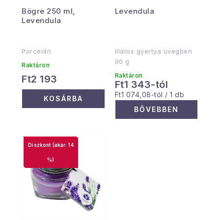
Bögre 250 ml,
Levendula
Levendula
Porcelán
illatos gyertya üvegben
90 g
Raktáron
Raktáron
Ft2 193
Ft1 343-tól
Egységár:
Ft1 074,08-tól / 1 db
KOSÁRBA
BŐVEBBEN
(akár: 14
%)