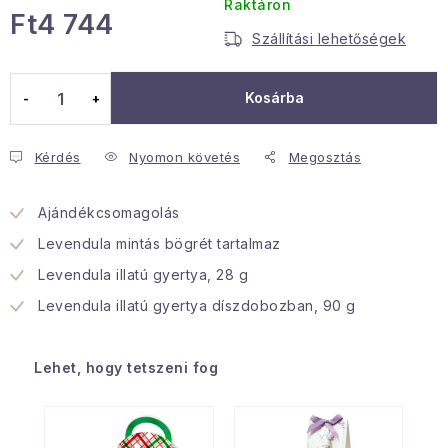
Raktáron
Ft4 744
Januári akció
Szállítási lehetőségek
Egységár:
Veľkoobchodná spolupráca
Kosárba
A személyes adatok védelmének feltételei
Hogyan kell panaszkodni / visszaadni az áruka
Kérdés
Nyomon követés
Megosztás
Kereskedelem feltételes
Információ a mellékletről
Érintkezés
Rólunk
Ajándékcsomagolás
Levendula mintás bögrét tartalmaz
Levendula illatú gyertya, 28 g
Levendula illatú gyertya díszdobozban, 90 g
Lehet, hogy tetszeni fog