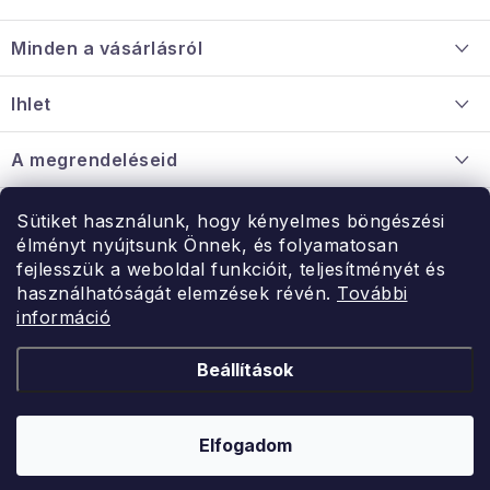
á
Minden a vásárlásról
b
l
Szállítás és fizetés
Ihlet
é
Információ a mellékletről
c
Rólunk
A megrendeléseid
Nagykereskedelmi együttműködés
Hogyan kell panaszkodni / visszaadni az árukat
Érintkezés
Sütiket használunk, hogy kényelmes böngészési
Érintkezés
élményt nyújtsunk Önnek, és folyamatosan
Hé-Pé: 9:00-15:00
fejlesszük a weboldal funkcióit, teljesítményét és
Rendelésem
használhatóságát elemzések révén.
További
uzlet@modernvasarlas.hu
információ
- egy szeretettel teli otthonért.
Itt vagyunk neked.
Beállítások
Kereskedelem feltételei
A személyes adatok védelmének feltételei
Elfogadom
Copyright 2026
ModernVasarlas.hu
. Minden jog fenntartva.
Shoptet készítette