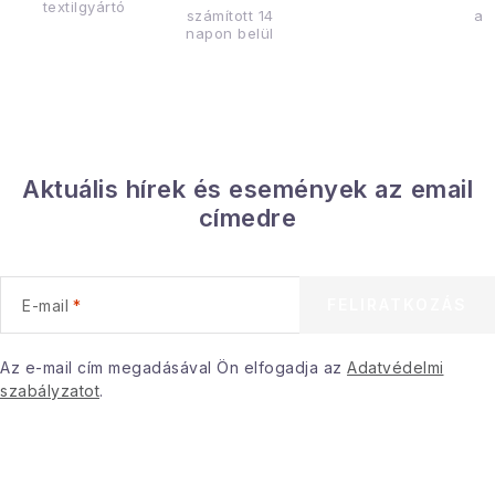
textilgyártó
számított 14
az
napon belül
Aktuális hírek és események az email
címedre
FELIRATKOZÁS
E-mail
Az e-mail cím megadásával Ön elfogadja az
Adatvédelmi
szabályzatot
.
L