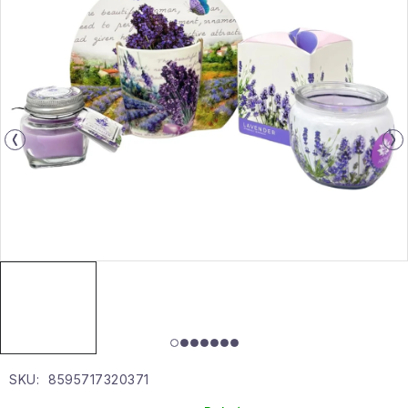
Gyűjtemény
Egészség és szépség
Sport és szabadban
Gyermekeknek
Sziasztok, hív a nyár.
Pohodából importálva - rendezés
Szezonális kategóriák
Fekete Péntek
SKU:
8595717320371
Karácsonyi esemény