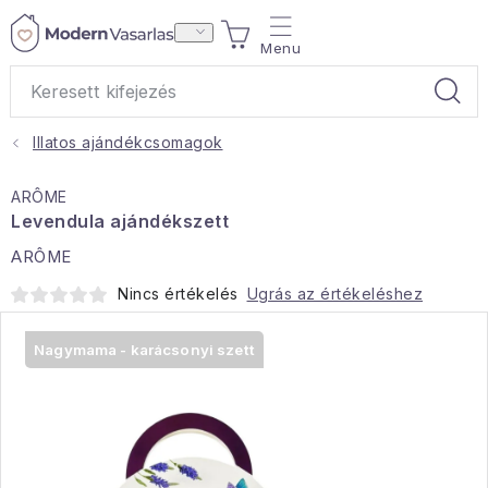
Ugrás
KOSÁR
a
fő
tartalomhoz
Illatos ajándékcsomagok
Ajándékok
ARÔME
Otthoni illatok
Levendula ajándékszett
ARÔME
Teák
Nincs értékelés
Ugrás az értékeléshez
Lakástextil
Nagymama - karácsonyi szett
Háztartás
Hobbi és kert