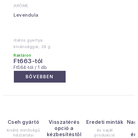
ARÔME
Levendula
illatos gyertya
kívánsággal, 28 g
Raktáron
Ft663-tól
Egységár:
Ft564-tól / 1 db
BŐVEBBEN
Cseh gyártó
Visszatérés
Eredeti minták
Nag
opció a
kiváló minőségű
és saját
kézbesítéstől
ér
háztartási
produkció