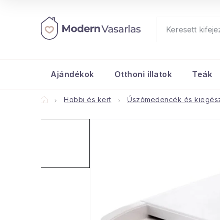
Ugrás
a
fő
tartalomhoz
Ajándékok
Otthoni illatok
Teák
Kezdőlap
Hobbi és kert
Úszómedencék és kiegész