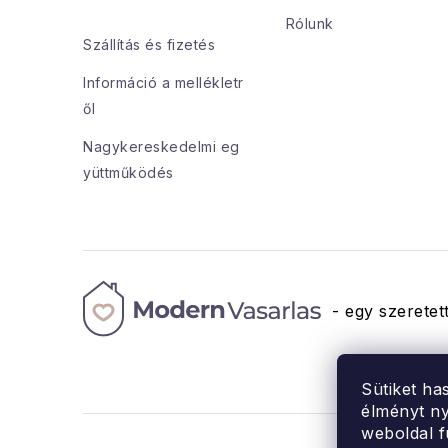
l
Rólunk
Szállítás és fizetés
é
Információ a mellékletr
c
ől
Nagykereskedelmi eg
yüttműködés
- egy szeretett
Sütiket ha
élményt ny
weboldal f