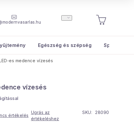
@modernvasarlas.hu
KOSÁR
yűjtemény
Egészség és szépség
Sport és s
LED-es medence vízesés
dence vízesés
ágítással
Ugrás az
SKU:
28090
ncs értékelés
értékeléshez