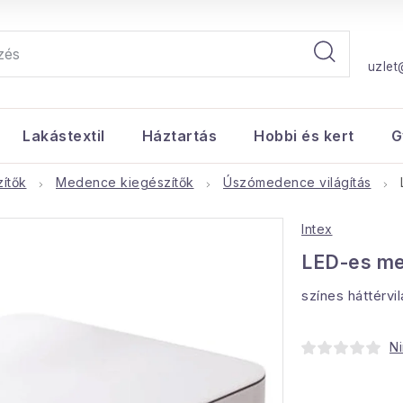
uzlet
Lakástextil
Háztartás
Hobbi és kert
G
ítők
Medence kiegészítők
Úszómedence világítás
Intex
LED-es me
színes háttérvil
Ni