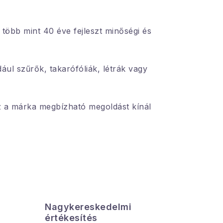
 több mint 40 éve fejleszt minőségi és
ldául szűrők, takarófóliák, létrák vagy
z a márka megbízható megoldást kínál
Nagykereskedelmi
Az össz
értékesítés
azonnal el