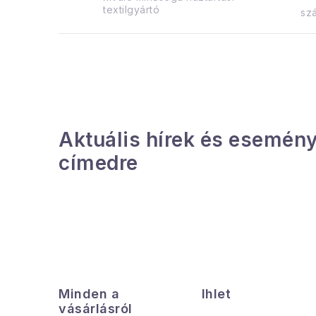
textilgyártó
szá
Aktuális hírek és esemény
címedre
L
á
Minden a
Ihlet
b
vásárlásról