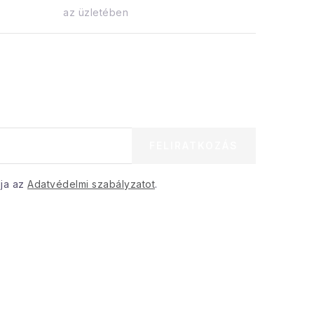
az üzletében
FELIRATKOZÁS
dja az
Adatvédelmi szabályzatot
.