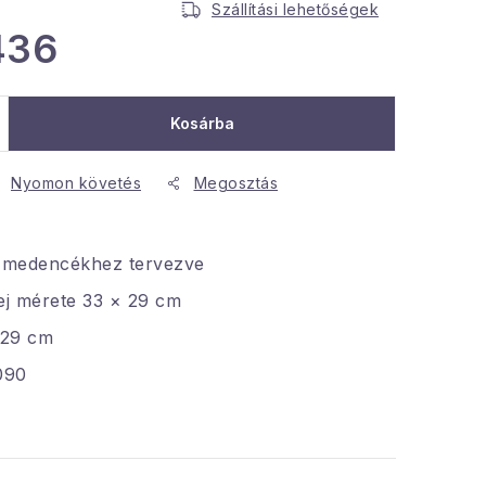
Szállítási lehetőségek
436
Kosárba
Nyomon követés
Megosztás
ti medencékhez tervezve
ej mérete 33 × 29 cm
 29 cm
090