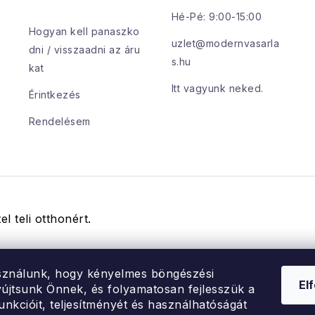
Hé-Pé: 9:00-15:00
Hogyan kell panaszko
uzlet@modernvasarla
dni / visszaadni az áru
s.hu
kat
Itt vagyunk neked.
Érintkezés
Rendelésem
el teli otthonért.
sználunk, hogy kényelmes böngészési
El
újtsunk Önnek, és folyamatosan fejlesszük a
unkcióit, teljesítményét és használhatóságát