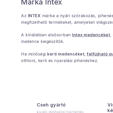
Márka Intex
Az
INTEX
márka a nyári szórakozás, pihenés é
megfizethető termékeket, amelyeket világsze
A kínálatban elsősorban
Intex medencéket
,
medence kiegészítők.
Ha minőségi
kerti medencéket,
felfújható 
otthoni, kerti és nyaralási pihenéshez.
Cseh gyártó
Vi
ké
kiváló minőségű háztartási