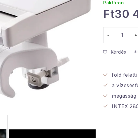
Raktáron
Ft30 
Egységár:
Kérdés
föld felet
a vízesésf
magasság
INTEX 28