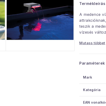
Termékleírás
A medence víz
attrakcióknak
teszik a mede
vízesés változ
színben világí
Mutass többet
fények szóra
A medence ví
generátor elv
Paraméterek
elektromos cs
akkumulátorra
Mark
egyszerű t
Kategória
Föld fele
Frame, Pr
EAN vonalkó