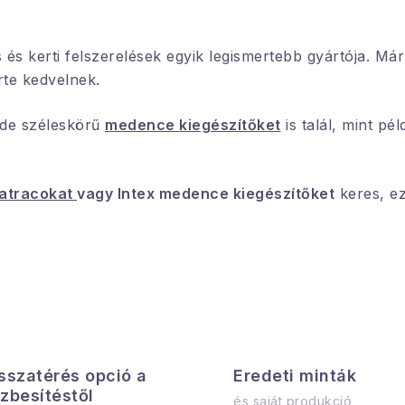
s kerti felszerelések egyik legismertebb gyártója. Már
rte kedvelnek.
 de széleskörű
medence kiegészítőket
is talál, mint pé
matracokat
vagy Intex medence kiegészítőket
keres, e
sszatérés opció a
Eredeti minták
zbesítéstől
és saját produkció