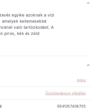
esés egyike azoknak a vízi
, amelyek kellemesebbé
ncénél való tartózkodást. A
ó piros, kék és zöld
t.
Főleg este élvezheti a
kozását.
zesése a hidroelektromos
én működik (nincs szükség
atlakozásra vagy
), csak a víz áramlására.
Intex
elepítés
Úszómedence világítás
tti medencékhez: Metal
ism Frame és Ultra XTR
d
6941057408705