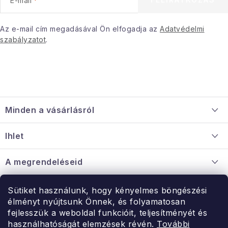
E-mail
Januári akció
Az e-mail cím megadásával Ön elfogadja az
Adatvédelmi
szabályzatot
.
Veľkoobchodná spolupráca
A személyes adatok védelmének feltételei
Hogyan kell panaszkodni / visszaadni az áruka
L
Kereskedelem feltételes
Információ a mellékletről
á
Érintkezés
Rólunk
Minden a vásárlásról
b
l
Szállítás és fizetés
Ihlet
é
Információ a mellékletről
c
Rólunk
A megrendeléseid
Nagykereskedelmi együttműködés
Hogyan kell panaszkodni / visszaadni az árukat
Érintkezés
Sütiket használunk, hogy kényelmes böngészési
Érintkezés
élményt nyújtsunk Önnek, és folyamatosan
Hé-Pé: 9:00-15:00
fejlesszük a weboldal funkcióit, teljesítményét és
Rendelésem
használhatóságát elemzések révén.
További
uzlet@modernvasarlas.hu