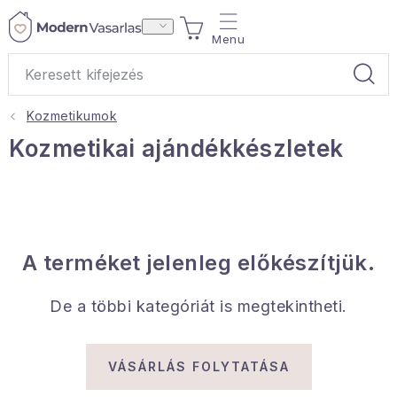
Ugrás
KOSÁR
a
fő
tartalomhoz
Kozmetikumok
Ajándékok
Kozmetikai ajándékkészletek
Otthoni illatok
Teák
A terméket jelenleg előkészítjük.
Lakástextil
De a többi kategóriát is megtekintheti.
Háztartás
Hobbi és kert
VÁSÁRLÁS FOLYTATÁSA