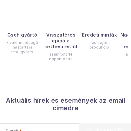
Gyűjtemény
Egészség és szépség
Sport és szabadban
Cseh gyártó
Visszatérés
Eredeti minták
Nag
opció a
kiváló minőségű
és saját
kézbesítéstől
ér
háztartási
produkció
Gyermekeknek
textilgyártó
számított 14
az
napon belül
Sziasztok, hív a nyár.
Pohodából importálva - rendezés
Szezonális kategóriák
Aktuális hírek és események az email
címedre
Fekete Péntek
Karácsonyi esemény
FELIRATKOZÁS