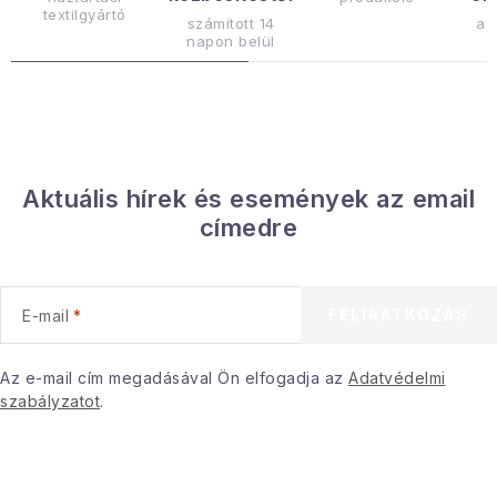
r
textilgyártó
számított 14
az
á
napon belül
n
y
í
t
á
Aktuális hírek és események az email
s
címedre
e
l
e
FELIRATKOZÁS
E-mail
m
e
i
Az e-mail cím megadásával Ön elfogadja az
Adatvédelmi
szabályzatot
.