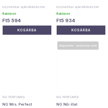
kozmetikai ajándékkészlet
kozmetikai ajándékkészlet
Raktáron
Raktáron
Ft5 594
Ft5 934
KOSÁRBA
KOSÁRBA
Nagymama - karácsonyi szett
NG PERFUMES
NG PERFUMES
NG Mrs. Perfect
NG Női illat