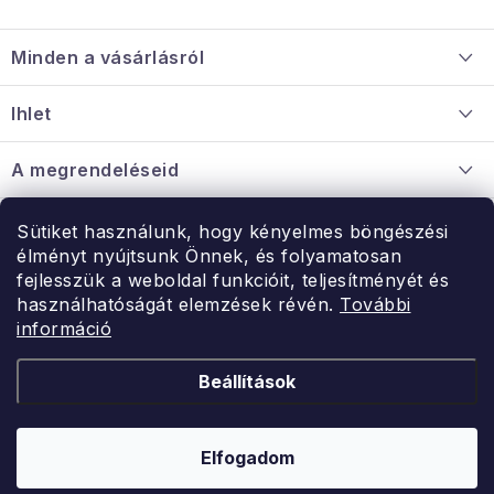
L
á
Minden a vásárlásról
b
l
Szállítás és fizetés
Ihlet
é
Információ a mellékletről
c
Rólunk
A megrendeléseid
Nagykereskedelmi együttműködés
Hogyan kell panaszkodni / visszaadni az árukat
Érintkezés
Sütiket használunk, hogy kényelmes böngészési
Érintkezés
élményt nyújtsunk Önnek, és folyamatosan
Hé-Pé: 9:00-15:00
fejlesszük a weboldal funkcióit, teljesítményét és
Rendelésem
használhatóságát elemzések révén.
További
uzlet@modernvasarlas.hu
információ
- egy szeretettel teli otthonért.
Itt vagyunk neked.
Beállítások
Kereskedelem feltételei
A személyes adatok védelmének feltételei
Elfogadom
Copyright 2026
ModernVasarlas.hu
. Minden jog fenntartva.
Shoptet készítette