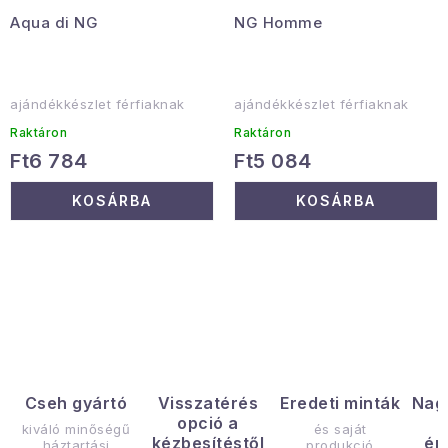
Aqua di NG
NG Homme
ajándékkészlet férfiaknak
ajándékkészlet férfiaknak
Raktáron
Raktáron
Ft6 784
Ft5 084
KOSÁRBA
KOSÁRBA
L
i
s
t
a
Cseh gyártó
Visszatérés
Eredeti minták
Nag
opció a
i
kiváló minőségű
és saját
kézbesítéstől
ér
háztartási
produkció