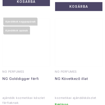
KOSÁRBA
KOSÁRBA
Ajándékok nagypapának
Ajándékok apának
NG PERFUMES
NG PERFUMES
NG Golddigger férfi
NG Következő illat
ajándék kozmetikai készlet
kozmetikai ajándékkészlet
férfiaknak
Raktáron