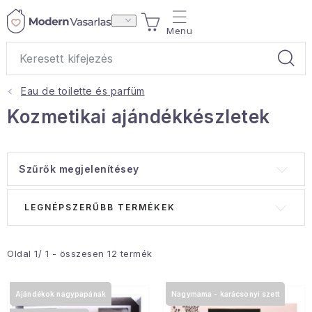
Ugrás
KOSÁR
a
fő
tartalomhoz
Eau de toilette és parfüm
Ajándékok
Kozmetikai ajándékkészletek
Otthoni illatok
Szűrők megjelenítésey
Teák
T
T
LEGNÉPSZERŰBB TERMÉKEK
Lakástextil
e
e
r
r
Háztartás
m
m
Oldal
1
/
1
- összesen
12
termék
é
é
Hobbi és kert
k
k
Ajándékok nagypapának
Nagymama - karácsonyi szett