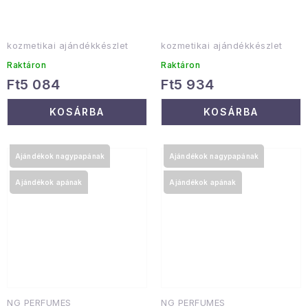
kozmetikai ajándékkészlet
kozmetikai ajándékkészlet
Raktáron
Raktáron
Ft5 084
Ft5 934
KOSÁRBA
KOSÁRBA
Ajándékok nagypapának
Ajándékok nagypapának
Ajándékok apának
Ajándékok apának
NG PERFUMES
NG PERFUMES