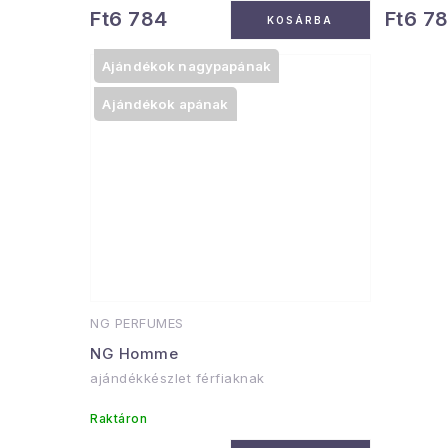
Ft6 784
Ft6 7
KOSÁRBA
Ajándékok nagypapának
Ajándékok apának
NG PERFUMES
NG Homme
ajándékkészlet férfiaknak
Raktáron