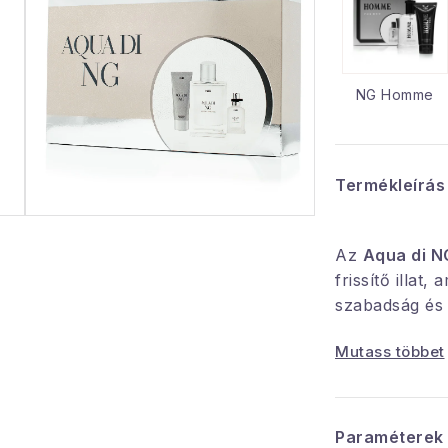
NG Homme
Termékleírás
Az
Aqua di N
frissítő illat,
szabadság és a
Azoknak a fér
Mutass többet
szeretik az
el
egyszerűség
és természete
Ötvözi a teng
Paraméterek