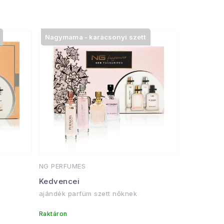
tere:
ott, neroli, mandarin
Nagymama - karácsonyi szett
ring, jázmin, persimon
uli
i viselet – munkába,
hoz és szabadidőhöz
férfiaknak, akik a modern,
 energikus illatokat kedvelik
NG PERFUMES
Kedvencei
 születésnapra,
ajándék parfüm szett nőknek
ra vagy évfordulóra
Raktáron