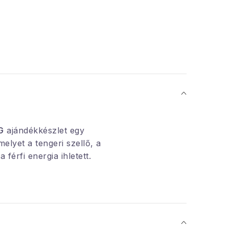
G
ajándékkészlet egy
 amelyet a tengeri szellő, a
 férfi energia ihletett.
fiaknak készült, akik
eganciát az
ben
, és egész nap frissen
sen szeretnének hatni.
eri jegyeket az aromás