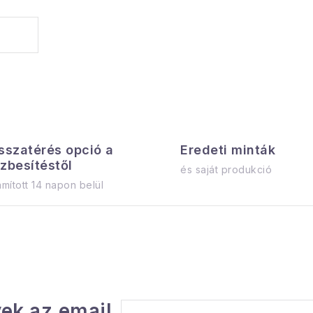
sszatérés opció a
Eredeti minták
zbesítéstől
és saját produkció
mított 14 napon belül
ek az email