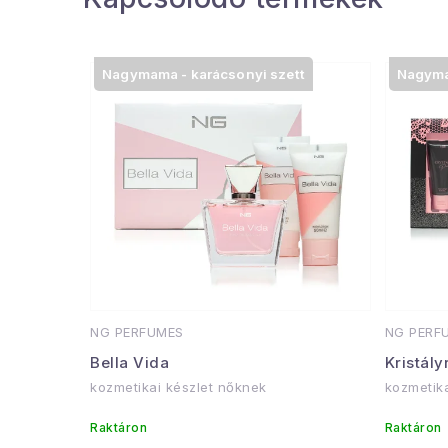
Nagymama - karácsonyi szett
Nagyma
NG PERFUMES
NG PERF
Bella Vida
Kristály
kozmetikai készlet nőknek
kozmetik
Raktáron
Raktáron