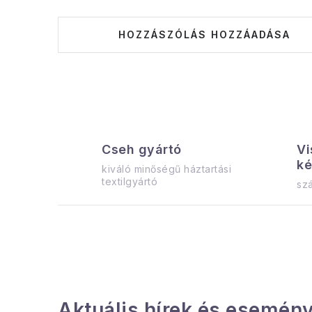
HOZZÁSZÓLÁS HOZZÁADÁSA
Cseh gyártó
Vi
ké
kiváló minőségű háztartási
textilgyártó
szá
Aktuális hírek és esemény