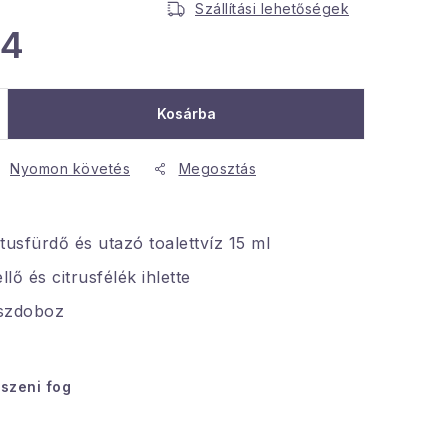
Szállítási lehetőségek
84
Kosárba
Nyomon követés
Megosztás
 tusfürdő és utazó toalettvíz 15 ml
llő és citrusfélék ihlette
íszdoboz
tszeni fog