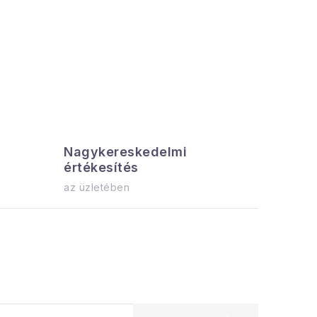
Nagykereskedelmi
Az össz
értékesítés
azonnal el
az üzletében