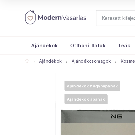
Ugrás
a
fő
tartalomhoz
Ajándékok
Otthoni illatok
Teák
Kezdőlap
Ajándékok
Ajándékcsomagok
Kozmet
Ajándékok nagypapának
Ajándékok apának