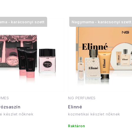
Az illat karak
Fej:
bergam
ma - karácsonyi szett
Nagymama - karácsonyi szett
Szív:
rozma
Alap:
pacs
Alkalmas:
Mindennap
sportolás
Azoknak a 
elegáns és
UMES
NG PERFUMES
rózsaszín
Elinné
Ajándékok
ai készlet nőknek
kozmetikai készlet nőknek
karácsony
Raktáron