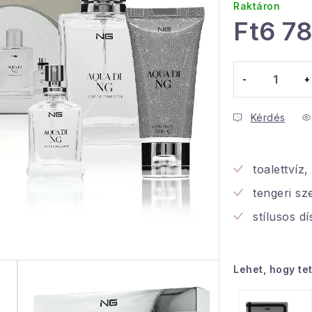
Raktáron
Ft6 7
Egységár:
Kérdés
toalettvíz,
tengeri sze
stílusos d
Lehet, hogy te