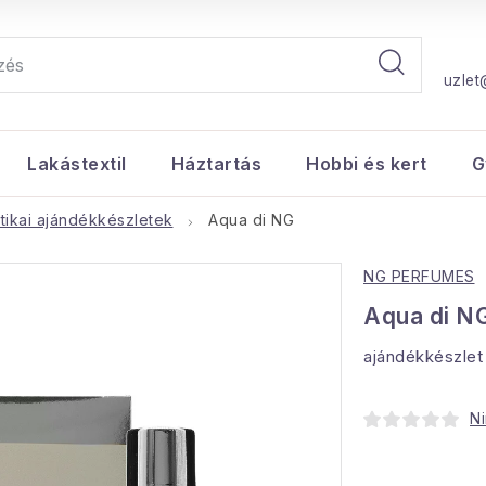
uzlet
Lakástextil
Háztartás
Hobbi és kert
G
ikai ajándékkészletek
Aqua di NG
NG PERFUMES
Aqua di N
ajándékkészlet
Ni