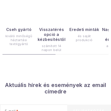
Gyűjtemény
Egészség és szépség
Sport és szabadban
Cseh gyártó
Visszatérés
Eredeti minták
Nag
opció a
kiváló minőségű
és saját
kézbesítéstől
ér
háztartási
produkció
Gyermekeknek
textilgyártó
számított 14
az
napon belül
Sziasztok, hív a nyár.
Pohodából importálva - rendezés
Szezonális kategóriák
Aktuális hírek és események az email
címedre
Fekete Péntek
Karácsonyi esemény
FELIRATKOZÁS