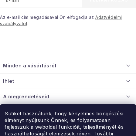
E-mail
Januári akció
Az e-mail cím megadásával Ön elfogadja az
Adatvédelmi
szabályzatot
.
Veľkoobchodná spolupráca
A személyes adatok védelmének feltételei
Hogyan kell panaszkodni / visszaadni az áruka
L
Kereskedelem feltételes
Információ a mellékletről
á
Érintkezés
Rólunk
Minden a vásárlásról
b
l
Szállítás és fizetés
Ihlet
é
Információ a mellékletről
c
Rólunk
A megrendeléseid
Nagykereskedelmi együttműködés
Hogyan kell panaszkodni / visszaadni az árukat
Érintkezés
Sütiket használunk, hogy kényelmes böngészési
Érintkezés
élményt nyújtsunk Önnek, és folyamatosan
Hé-Pé: 9:00-15:00
fejlesszük a weboldal funkcióit, teljesítményét és
Rendelésem
használhatóságát elemzések révén.
További
uzlet@modernvasarlas.hu