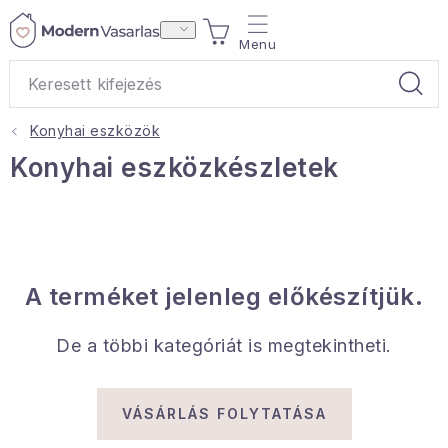
Ugrás
KOSÁR
a
fő
tartalomhoz
Konyhai eszközök
Ajándékok
Konyhai eszközkészletek
Otthoni illatok
Teák
A terméket jelenleg előkészítjük.
Lakástextil
De a többi kategóriát is megtekintheti.
Háztartás
Hobbi és kert
VÁSÁRLÁS FOLYTATÁSA