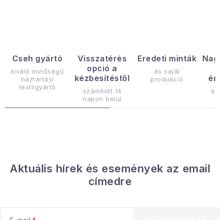
Gyűjtemény
Egészség és szépség
Sport és szabadban
Cseh gyártó
Visszatérés
Eredeti minták
Nag
opció a
kiváló minőségű
és saját
kézbesítéstől
ér
háztartási
produkció
Gyermekeknek
textilgyártó
számított 14
az
napon belül
Sziasztok, hív a nyár.
Pohodából importálva - rendezés
Szezonális kategóriák
Aktuális hírek és események az email
címedre
Fekete Péntek
Karácsonyi esemény
FELIRATKOZÁS