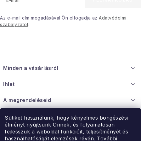
E-mail
Januári akció
Az e-mail cím megadásával Ön elfogadja az
Adatvédelmi
szabályzatot
.
Veľkoobchodná spolupráca
A személyes adatok védelmének feltételei
Hogyan kell panaszkodni / visszaadni az áruka
L
Kereskedelem feltételes
Információ a mellékletről
á
Érintkezés
Rólunk
Minden a vásárlásról
b
l
Szállítás és fizetés
Ihlet
é
Információ a mellékletről
c
Rólunk
A megrendeléseid
Nagykereskedelmi együttműködés
Hogyan kell panaszkodni / visszaadni az árukat
Érintkezés
Sütiket használunk, hogy kényelmes böngészési
Érintkezés
élményt nyújtsunk Önnek, és folyamatosan
Hé-Pé: 9:00-15:00
fejlesszük a weboldal funkcióit, teljesítményét és
Rendelésem
használhatóságát elemzések révén.
További
uzlet@modernvasarlas.hu