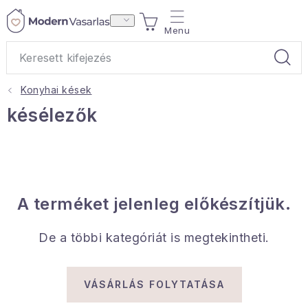
Ugrás
KOSÁR
a
fő
tartalomhoz
Konyhai kések
Ajándékok
késélezők
Otthoni illatok
Teák
A terméket jelenleg előkészítjük.
Lakástextil
De a többi kategóriát is megtekintheti.
Háztartás
Hobbi és kert
VÁSÁRLÁS FOLYTATÁSA