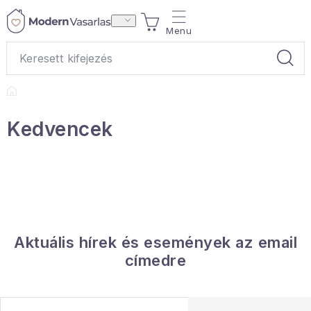
Ugrás
KOSÁR
a
fő
tartalomhoz
Kezdőlap
Ajándékok
Kedvencek
Otthoni illatok
Teák
Lakástextil
Aktuális hírek és események az email
Háztartás
címedre
Hobbi és kert