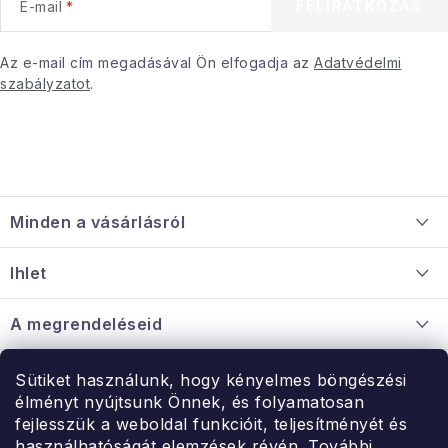
FELIRATKOZÁS
E-mail
Gyűjtemény
Egészség és szépség
Az e-mail cím megadásával Ön elfogadja az
Adatvédelmi
szabályzatot
.
Sport és szabadban
Gyermekeknek
L
á
Sziasztok, hív a nyár.
Minden a vásárlásról
b
l
Szállítás és fizetés
Pohodából importálva - rendezés
Ihlet
é
Információ a mellékletről
c
Rólunk
Szezonális kategóriák
A megrendeléseid
Nagykereskedelmi együttműködés
Hogyan kell panaszkodni / visszaadni az árukat
Fekete Péntek
Érintkezés
Sütiket használunk, hogy kényelmes böngészési
élményt nyújtsunk Önnek, és folyamatosan
Érintkezés
Hé-Pé: 9:00-15:00
fejlesszük a weboldal funkcióit, teljesítményét és
Karácsonyi esemény
Rendelésem
használhatóságát elemzések révén.
További