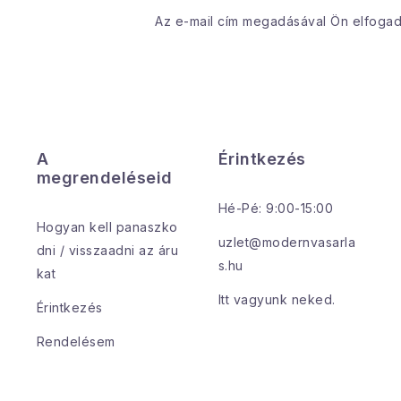
Az e-mail cím megadásával Ön elfoga
A
Érintkezés
megrendeléseid
Hé-Pé: 9:00-15:00
Hogyan kell panaszko
uzlet@modernvasarla
dni / visszaadni az áru
s.hu
kat
Itt vagyunk neked.
Érintkezés
Rendelésem