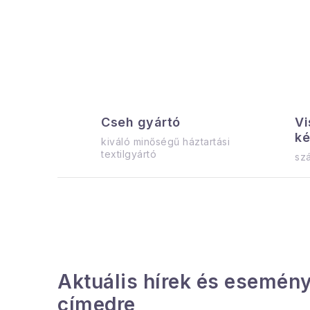
a
l
s
ó
p
Cseh gyártó
Vi
a
ké
kiváló minőségű háztartási
n
textilgyártó
szá
e
l
Aktuális hírek és esemény
címedre