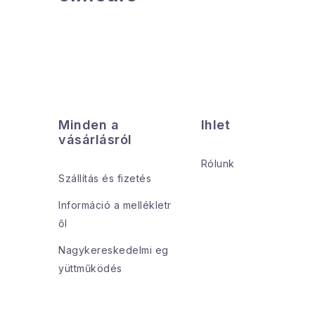
L
á
Minden a
Ihlet
b
vásárlásról
l
Rólunk
Szállítás és fizetés
é
Információ a mellékletr
c
ől
Nagykereskedelmi eg
yüttműködés