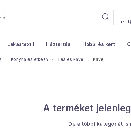
uzlet
Lakástextil
Háztartás
Hobbi és kert
G
s
Konyha és étkező
Tea és kávé
Kávé
A terméket jelenleg
De a többi kategóriát is