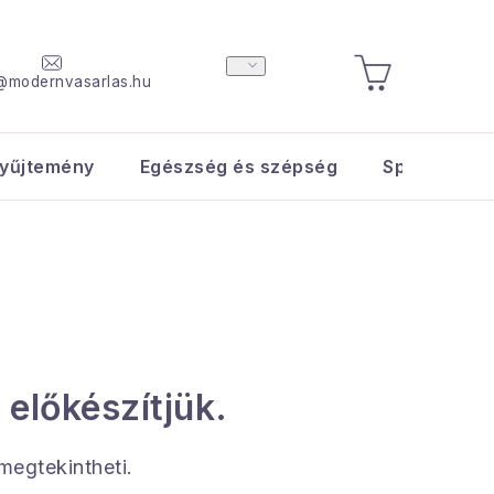
@modernvasarlas.hu
KOSÁR
yűjtemény
Egészség és szépség
Sport és s
 előkészítjük.
 megtekintheti.