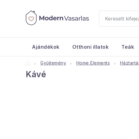
Ugrás
a
fő
tartalomhoz
Ajándékok
Otthoni illatok
Teák
Kezdőlap
Gyűjtemény
Home Elements
Háztartá
Kávé
O
l
d