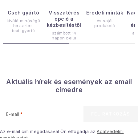
t
a
Cseh gyártó
Visszatérés
Eredeti minták
Nag
opció a
i
kiváló minőségű
és saját
kézbesítéstől
ér
háztartási
produkció
r
textilgyártó
számított 14
az
á
napon belül
n
y
í
t
á
Aktuális hírek és események az email
s
címedre
e
l
e
FELIRATKOZÁS
E-mail
m
e
i
Az e-mail cím megadásával Ön elfogadja az
Adatvédelmi
szabályzatot
.