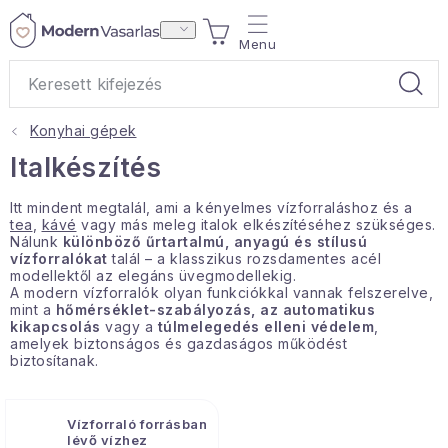
Ugrás
KOSÁR
a
fő
tartalomhoz
Konyhai gépek
Ajándékok
Italkészítés
Otthoni illatok
Itt mindent megtalál, ami a kényelmes vízforraláshoz és a
tea
,
kávé
vagy más meleg italok elkészítéséhez szükséges.
Nálunk
különböző űrtartalmú, anyagú és stílusú
Teák
vízforralókat
talál – a klasszikus rozsdamentes acél
modellektől az elegáns üvegmodellekig.
A modern vízforralók olyan funkciókkal vannak felszerelve,
Lakástextil
mint a
hőmérséklet-szabályozás, az automatikus
kikapcsolás
vagy a
túlmelegedés elleni védelem
,
amelyek biztonságos és gazdaságos működést
Háztartás
biztosítanak.
Hobbi és kert
Vízforraló forrásban
lévő vízhez