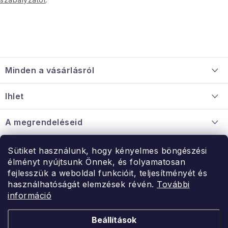
L
á
Minden a vásárlásról
b
l
Szállítás és fizetés
Ihlet
é
Információ a mellékletről
c
Rólunk
A megrendeléseid
Nagykereskedelmi együttműködés
Hogyan kell panaszkodni / visszaadni az árukat
Érintkezés
Sütiket használunk, hogy kényelmes böngészési
Érintkezés
élményt nyújtsunk Önnek, és folyamatosan
Hé-Pé: 9:00-15:00
fejlesszük a weboldal funkcióit, teljesítményét és
Rendelésem
használhatóságát elemzések révén.
További
uzlet@modernvasarlas.hu
információ
- egy szeretettel teli otthonért.
Itt vagyunk neked.
Beállítások
Kereskedelem feltételei