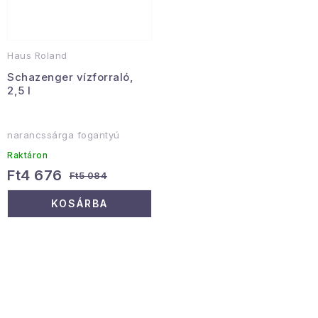
Haus Roland
Schazenger vízforraló,
2,5 l
narancssárga fogantyú
Raktáron
Ft4 676
Ft5 084
KOSÁRBA
L
i
s