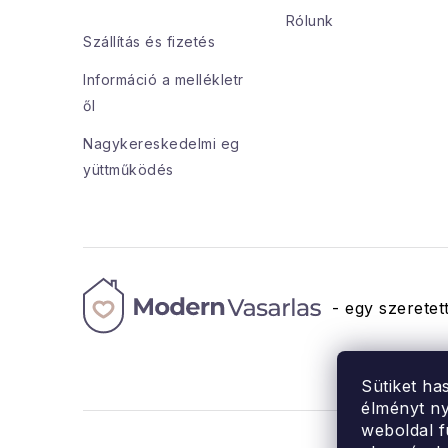
l
Rólunk
Szállítás és fizetés
é
Információ a mellékletr
c
ől
Nagykereskedelmi eg
yüttműködés
- egy szeretett
Sütiket ha
élményt ny
weboldal f