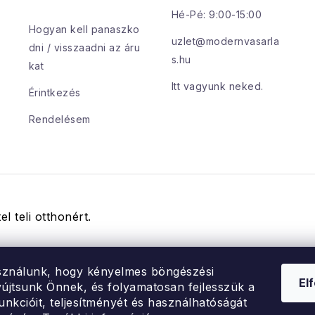
Hé-Pé: 9:00-15:00
Hogyan kell panaszko
uzlet@modernvasarla
dni / visszaadni az áru
s.hu
kat
Itt vagyunk neked.
Érintkezés
Rendelésem
el teli otthonért.
sználunk, hogy kényelmes böngészési
El
újtsunk Önnek, és folyamatosan fejlesszük a
unkcióit, teljesítményét és használhatóságát