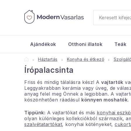
Ugrás
a
fő
tartalomhoz
Ajándékok
Otthoni illatok
Teák
Kezdőlap
Háztartás
Konyha és étkező
Szolgál
Írópalacsinta
Friss és mindig tálalásra kész! A
vajtartók
va
Leggyakrabban kerámia vagy üveg, de választ
anyag felel meg Önnek a legjobban. A vajtart
köszönhetően ráadásul
könnyen moshatók
.
Tippünk:
A vajtartókat és más
konyhai eszkö
olyan különleges kollekciókból származik, 
szalvétatartókat
, konyhai kötényeket,
cukort