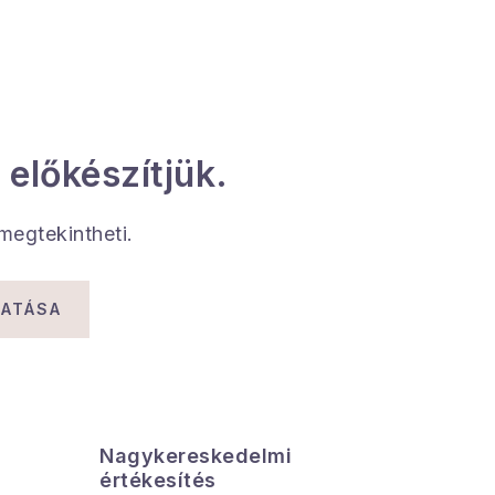
 előkészítjük.
 megtekintheti.
TATÁSA
Nagykereskedelmi
Az össz
értékesítés
azonnal el