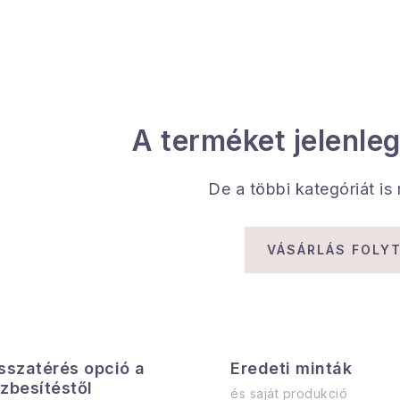
A terméket jelenleg
De a többi kategóriát is
VÁSÁRLÁS FOLY
sszatérés opció a
Eredeti minták
zbesítéstől
és saját produkció