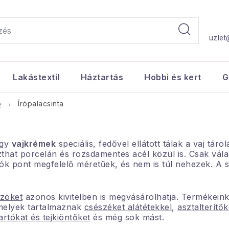
uzlet
Lakástextil
Háztartás
Hobbi és kert
G
ó
Írópalacsinta
gy
vajkrémek
speciális, fedővel ellátott tálak a vaj tárol
hat porcelán és rozsdamentes acél közül is. Csak válas
ók pont megfelelő méretűek, és nem is túl nehezek. A s
zöket
azonos kivitelben is megvásárolhatja. Termékein
amelyek tartalmaznak
csészéket alátétekkel
,
asztalterítők
artókat és tejkiöntőket
és még sok mást.