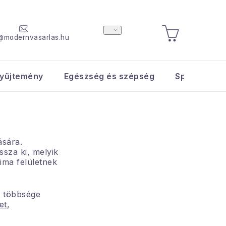
@modernvasarlas.hu
KOSÁR
yűjtemény
Egészség és szépség
Sport és s
ására.
sza ki, melyik
ima felületnek
k többsége
et
,