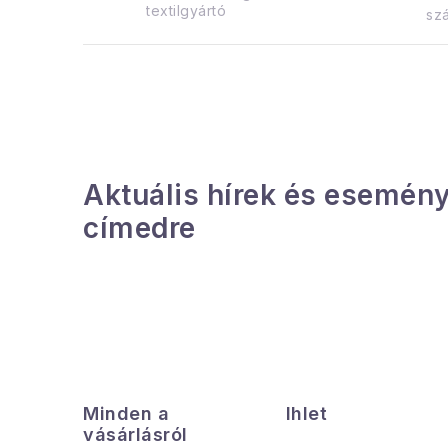
n
textilgyártó
szá
e
l
Aktuális hírek és esemény
címedre
L
á
Minden a
Ihlet
b
vásárlásról