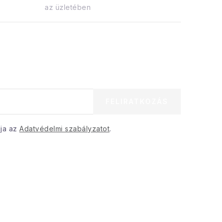
az üzletében
FELIRATKOZÁS
dja az
Adatvédelmi szabályzatot
.