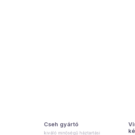
O
l
d
a
l
s
ó
p
Cseh gyártó
Vi
a
ké
kiváló minőségű háztartási