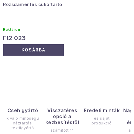
Rozsdamentes cukortartó
a
é
Januári akció
s
e
Veľkoobchodná spolupráca
Raktáron
A személyes adatok védelmének feltételei
Ft2 023
Hogyan kell panaszkodni / visszaadni az áruka
KOSÁRBA
Kereskedelem feltételes
Információ a mellékletről
Érintkezés
Rólunk
L
i
s
t
a
Cseh gyártó
Visszatérés
Eredeti minták
Nag
opció a
i
kiváló minőségű
és saját
kézbesítéstől
ér
háztartási
produkció
r
textilgyártó
számított 14
az
á