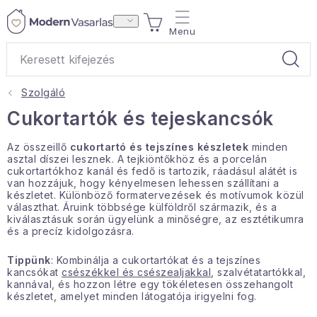
Ugrás
KOSÁR
a
fő
tartalomhoz
Szolgáló
Ajándékok
Cukortartók és tejeskancsók
Otthoni illatok
Az összeillő
cukortartó és tejszínes készletek
minden
asztal díszei lesznek. A tejkiöntőkhöz és a porcelán
cukortartókhoz kanál és fedő is tartozik, ráadásul alátét is
Teák
van hozzájuk, hogy kényelmesen lehessen szállítani a
készletet. Különböző formatervezések és motívumok közül
választhat. Áruink többsége külföldről származik, és a
Lakástextil
kiválasztásuk során ügyelünk a minőségre, az esztétikumra
és a precíz kidolgozásra.
Háztartás
Tippünk
: Kombinálja a cukortartókat és a tejszínes
kancsókat
csészékkel és csészealjakkal
, szalvétatartókkal,
kannával, és hozzon létre egy tökéletesen összehangolt
Hobbi és kert
készletet, amelyet minden látogatója irigyelni fog.