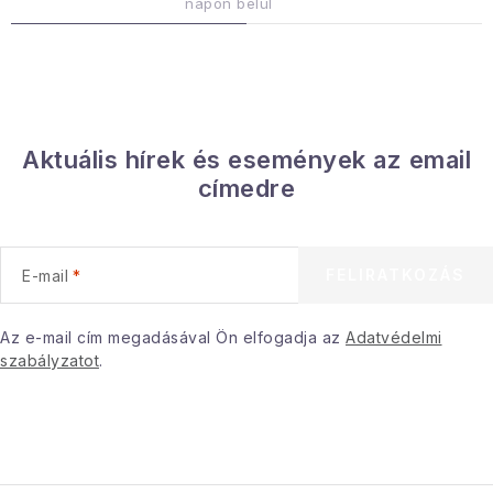
napon belül
n
y
í
t
á
Aktuális hírek és események az email
s
címedre
e
l
e
FELIRATKOZÁS
E-mail
m
e
i
Az e-mail cím megadásával Ön elfogadja az
Adatvédelmi
szabályzatot
.
L