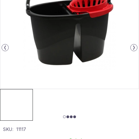
Gyűjtemény
Egészség és szépség
Sport és szabadban
Gyermekeknek
Sziasztok, hív a nyár.
Pohodából importálva - rendezés
Szezonális kategóriák
Fekete Péntek
SKU:
11117
Karácsonyi esemény