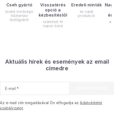
Cseh gyártó
Visszatérés
Eredeti minták
Nag
opció a
kiváló minőségű
és saját
kézbesítéstől
ér
háztartási
produkció
textilgyártó
számított 14
az
napon belül
Aktuális hírek és események az email
címedre
FELIRATKOZÁS
E-mail
Az e-mail cím megadásával Ön elfogadja az
Adatvédelmi
szabályzatot
.