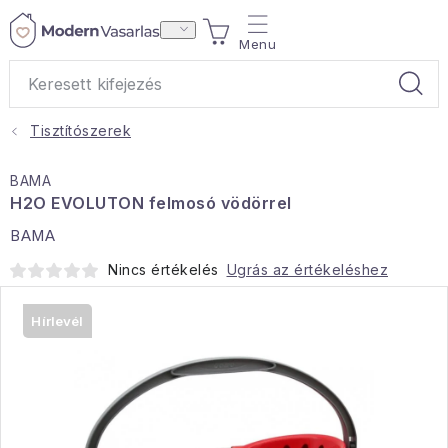
Ugrás
KOSÁR
a
fő
tartalomhoz
Tisztítószerek
Ajándékok
BAMA
Otthoni illatok
H2O EVOLUTON felmosó vödörrel
BAMA
Teák
Nincs értékelés
Ugrás az értékeléshez
Lakástextil
Hírlevél
Háztartás
Hobbi és kert