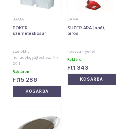
BAMA
BAMA
POKER
SUPER ARA lapát,
szemeteskosár
piros
szelektív
hosszú nyéllel
hulladékgyűjtéshez, 4 x
Raktáron
20 l
Ft1 343
Raktáron
Ft15 286
KOSÁRBA
KOSÁRBA