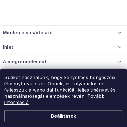
L
á
Minden a vásárlásról
b
l
Szállítás és fizetés
Ihlet
é
Információ a mellékletről
c
Rólunk
A megrendeléseid
Nagykereskedelmi együttműködés
Hogyan kell panaszkodni / visszaadni az árukat
Érintkezés
Sütiket használunk, hogy kényelmes böngészési
Érintkezés
élményt nyújtsunk Önnek, és folyamatosan
Hé-Pé: 9:00-15:00
fejlesszük a weboldal funkcióit, teljesítményét és
Rendelésem
használhatóságát elemzések révén.
További
uzlet@modernvasarlas.hu
információ
- egy szeretettel teli otthonért.
Itt vagyunk neked.
Beállítások
Kereskedelem feltételei
A személyes adatok védelmének feltételei