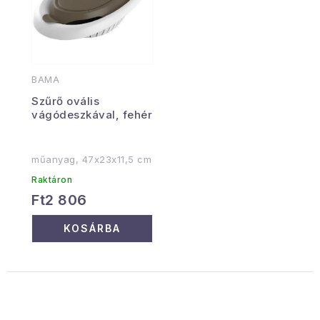
BAMA
Szűrő ovális
vágódeszkával, fehér
műanyag, 47x23x11,5 cm
Raktáron
Ft2 806
KOSÁRBA