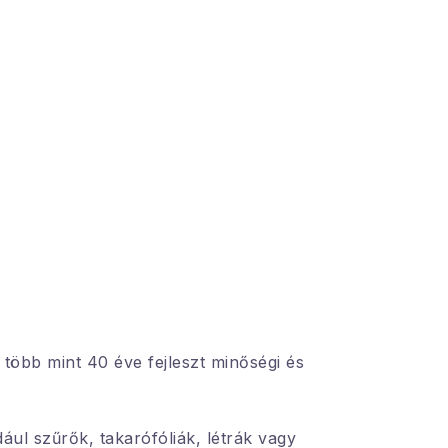
 több mint 40 éve fejleszt minőségi és
ldául szűrők, takarófóliák, létrák vagy