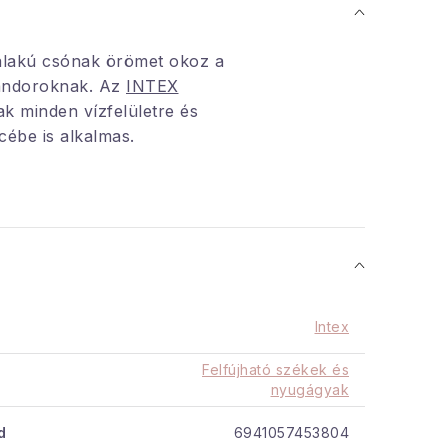
alakú csónak örömet okoz a
landoroknak.
Az
INTEX
 minden vízfelületre és
ébe is alkalmas.
yermekeket felügyelet
 közben!
talmaz egy kisebb
 is.
Intex
:
Felfújható székek és
tex
nyugágyak
: 27 kg
d
6941057453804