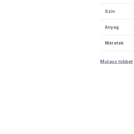
Anyaga: V
Szín
Ajánlott é
Méretek:
1
Anyag
Méretek
Kötelező
Mutass többet
tulajdonság
Teherbírás