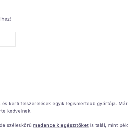
lhez!
s kerti felszerelések egyik legismertebb gyártója. Már
rte kedvelnek.
 de széleskörű
medence kiegészítőket
is talál, mint pé