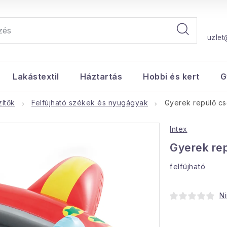
uzlet
Lakástextil
Háztartás
Hobbi és kert
G
ítők
Felfújható székek és nyugágyak
Gyerek repülő c
Intex
Gyerek re
felfújható
Ni