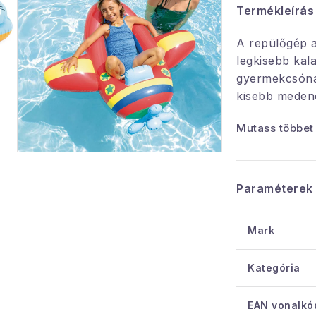
Termékleírás
A repülőgép 
legkisebb ka
gyermekcsónak
kisebb medenc
Mutass többet
Ne hagyja a g
nélkül fürdés
A csomag tar
Paraméterek
javítókészletet
Mark
Műszaki leírás
Kategória
Gyártó: In
Teherbírás
EAN vonalkó