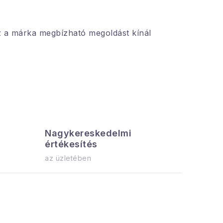
z a márka megbízható megoldást kínál
Nagykereskedelmi
Az össz
értékesítés
azonnal el
az üzletében