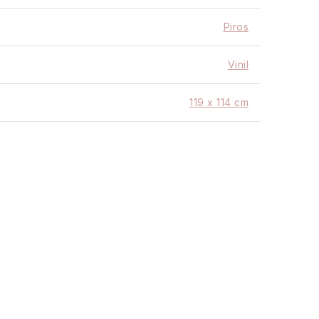
inyl (0,2 mm)
Piros
letkor: 3-6 év
19 x 114 cm
Vinil
119 x 114 cm
Repülőgép
ok
27 kg