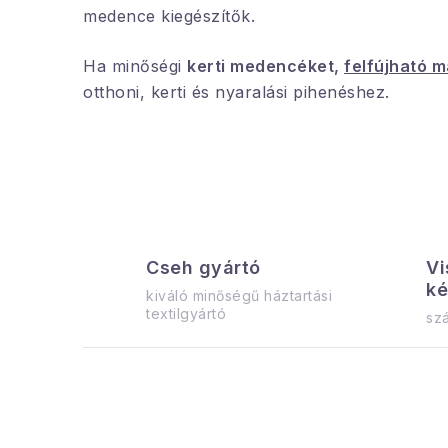
medence kiegészítők.
Ha minőségi
kerti medencéket,
felfújható 
otthoni, kerti és nyaralási pihenéshez.
Cseh gyártó
Vi
ké
kiváló minőségű háztartási
textilgyártó
szá