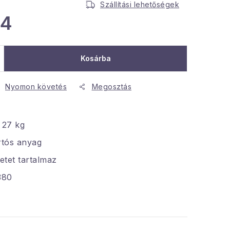
Szállítási lehetőségek
04
Kosárba
Nyomon követés
Megosztás
 27 kg
rtós anyag
letet tartalmaz
380