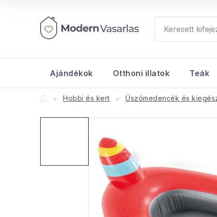
Ugrás
a
fő
tartalomhoz
Ajándékok
Otthoni illatok
Teák
Kezdőlap
Hobbi és kert
Úszómedencék és kiegész