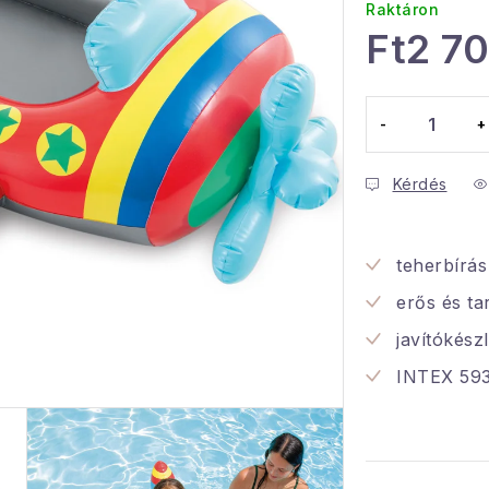
Raktáron
Ft2 7
Egységár:
Kérdés
teherbírás
erős és ta
javítókész
INTEX 59