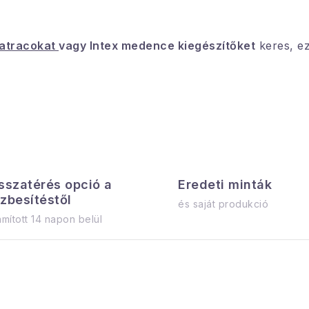
matracokat
vagy Intex medence kiegészítőket
keres, e
sszatérés opció a
Eredeti minták
zbesítéstől
és saját produkció
mított 14 napon belül