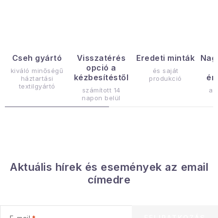
Gyűjtemény
Egészség és szépség
Sport és szabadban
Cseh gyártó
Visszatérés
Eredeti minták
Nag
opció a
kiváló minőségű
és saját
kézbesítéstől
ér
háztartási
produkció
Gyermekeknek
textilgyártó
számított 14
az
napon belül
Sziasztok, hív a nyár.
Pohodából importálva - rendezés
Szezonális kategóriák
Aktuális hírek és események az email
címedre
Fekete Péntek
Karácsonyi esemény
FELIRATKOZÁS