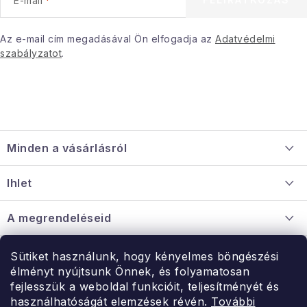
E-mail
Januári akció
Az e-mail cím megadásával Ön elfogadja az
Adatvédelmi
szabályzatot
.
Veľkoobchodná spolupráca
A személyes adatok védelmének feltételei
Hogyan kell panaszkodni / visszaadni az áruka
L
Kereskedelem feltételes
Információ a mellékletről
á
Érintkezés
Rólunk
Minden a vásárlásról
b
l
Szállítás és fizetés
Ihlet
é
Információ a mellékletről
c
Rólunk
A megrendeléseid
Nagykereskedelmi együttműködés
Hogyan kell panaszkodni / visszaadni az árukat
Érintkezés
Sütiket használunk, hogy kényelmes böngészési
Érintkezés
élményt nyújtsunk Önnek, és folyamatosan
Hé-Pé: 9:00-15:00
fejlesszük a weboldal funkcióit, teljesítményét és
Rendelésem
használhatóságát elemzések révén.
További
uzlet@modernvasarlas.hu