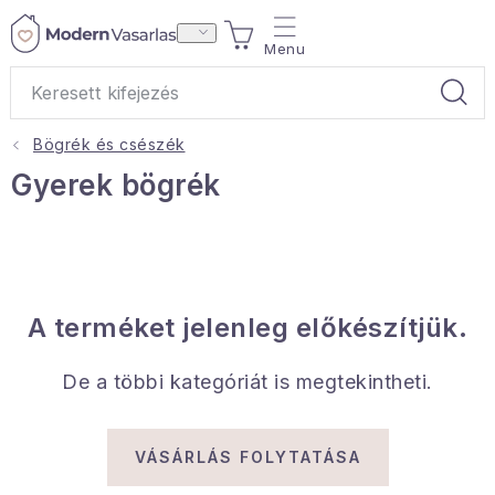
Ugrás
KOSÁR
a
fő
tartalomhoz
Bögrék és csészék
Ajándékok
Gyerek bögrék
Otthoni illatok
Teák
A terméket jelenleg előkészítjük.
Lakástextil
De a többi kategóriát is megtekintheti.
Háztartás
Hobbi és kert
VÁSÁRLÁS FOLYTATÁSA