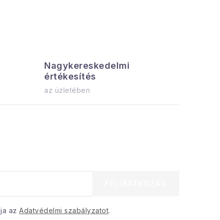
Nagykereskedelmi
Az össz
értékesítés
azonnal el
az üzletében
FELIRATKOZÁS
dja az
Adatvédelmi szabályzatot
.