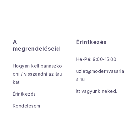
e
m
e
A
Érintkezés
megrendeléseid
Hé-Pé: 9:00-15:00
Hogyan kell panaszko
uzlet@modernvasarla
dni / visszaadni az áru
s.hu
kat
Itt vagyunk neked.
Érintkezés
Rendelésem