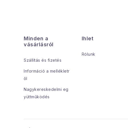
l
L
á
Minden a
Ihlet
i
b
vásárlásról
l
Rólunk
Szállítás és fizetés
é
Információ a mellékletr
c
ől
Nagykereskedelmi eg
yüttműködés