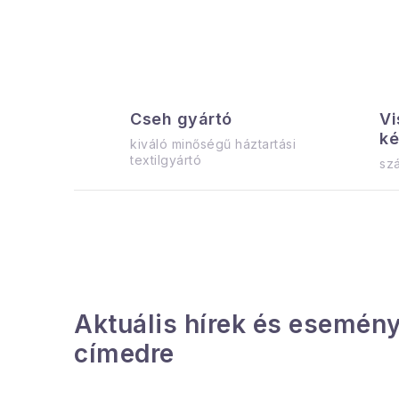
j
t
i
Cseh gyártó
Vi
r
ké
kiváló minőségű háztartási
textilgyártó
szá
í
t
Aktuális hírek és esemény
címedre