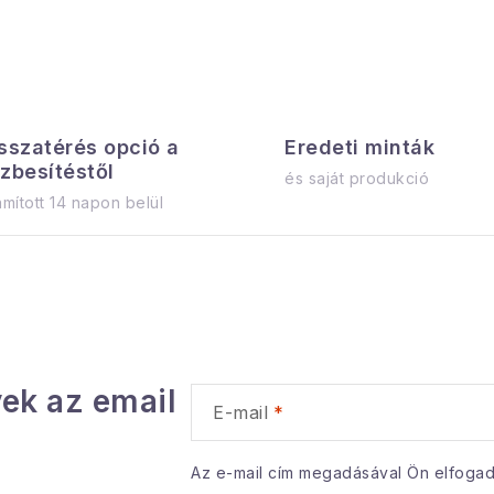
é
á
s
s
e
a
a
sszatérés opció a
Eredeti minták
zbesítéstől
és saját produkció
mított 14 napon belül
á
n
y
á
ek az email
E-mail
s
e
Az e-mail cím megadásával Ön elfoga