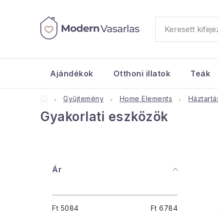
Ugrás
a
fő
tartalomhoz
Ajándékok
Otthoni illatok
Teák
Kezdőlap
Gyűjtemény
Home Elements
Háztartá
Gyakorlati eszközök
O
Ár
l
d
Ft
5084
Ft
6784