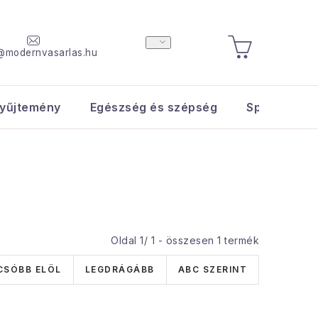
@modernvasarlas.hu
KOSÁR
yűjtemény
Egészség és szépség
Sport és s
Oldal
1
/
1
- összesen
1
termék
CSÓBB ELÖL
LEGDRÁGÁBB
ABC SZERINT