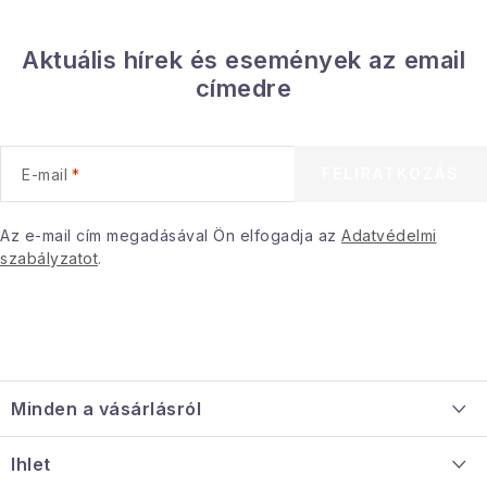
Aktuális hírek és események az email
címedre
FELIRATKOZÁS
E-mail
Az e-mail cím megadásával Ön elfogadja az
Adatvédelmi
szabályzatot
.
L
á
Minden a vásárlásról
b
l
Szállítás és fizetés
Ihlet
é