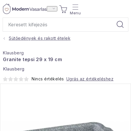
Ugrás
KOSÁR
a
fő
tartalomhoz
Sütőedények és rakott ételek
Ajándékok
Klausberg
Otthoni illatok
Granite tepsi 29 x 19 cm
Klausberg
Teák
Nincs értékelés
Ugrás az értékeléshez
Lakástextil
Háztartás
Hobbi és kert