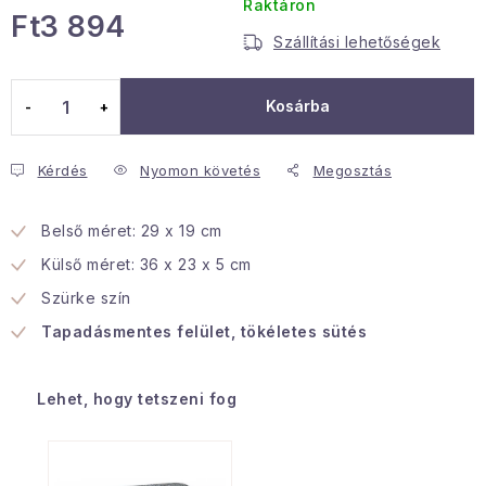
Raktáron
Ft3 894
Januári akció
Szállítási lehetőségek
Egységár:
Veľkoobchodná spolupráca
Kosárba
A személyes adatok védelmének feltételei
Hogyan kell panaszkodni / visszaadni az áruka
Kérdés
Nyomon követés
Megosztás
Kereskedelem feltételes
Információ a mellékletről
Érintkezés
Rólunk
Belső méret: 29 x 19 cm
Külső méret: 36 x 23 x 5 cm
Szürke szín
Tapadásmentes felület, tökéletes sütés
Lehet, hogy tetszeni fog