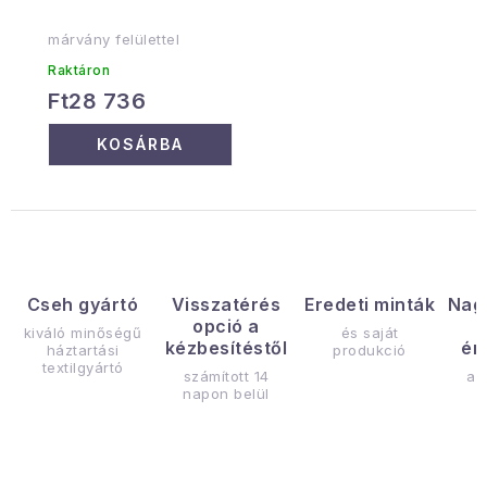
márvány felülettel
Raktáron
Ft28 736
KOSÁRBA
Cseh gyártó
Visszatérés
Eredeti minták
Nag
opció a
kiváló minőségű
és saját
kézbesítéstől
ér
háztartási
produkció
textilgyártó
számított 14
az
napon belül