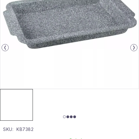
Gyűjtemény
Egészség és szépség
Sport és szabadban
Gyermekeknek
Sziasztok, hív a nyár.
Pohodából importálva - rendezés
Szezonális kategóriák
Fekete Péntek
SKU:
KB7382
Karácsonyi esemény