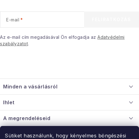
FELIRATKOZÁS
E-mail
Az e-mail cím megadásával Ön elfogadja az
Adatvédelmi
szabályzatot
.
L
á
Minden a vásárlásról
b
l
Szállítás és fizetés
Ihlet
é
Információ a mellékletről
c
Rólunk
A megrendeléseid
Nagykereskedelmi együttműködés
Hogyan kell panaszkodni / visszaadni az árukat
Érintkezés
Sütiket használunk, hogy kényelmes böngészési