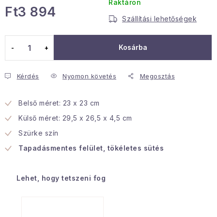
Raktáron
Ft3 894
Januári akció
Szállítási lehetőségek
Egységár:
Veľkoobchodná spolupráca
Kosárba
A személyes adatok védelmének feltételei
Hogyan kell panaszkodni / visszaadni az áruka
Kérdés
Nyomon követés
Megosztás
Kereskedelem feltételes
Információ a mellékletről
Érintkezés
Rólunk
Belső méret: 23 x 23 cm
Külső méret: 29,5 x 26,5 x 4,5 cm
Szürke szín
Tapadásmentes felület, tökéletes sütés
Lehet, hogy tetszeni fog