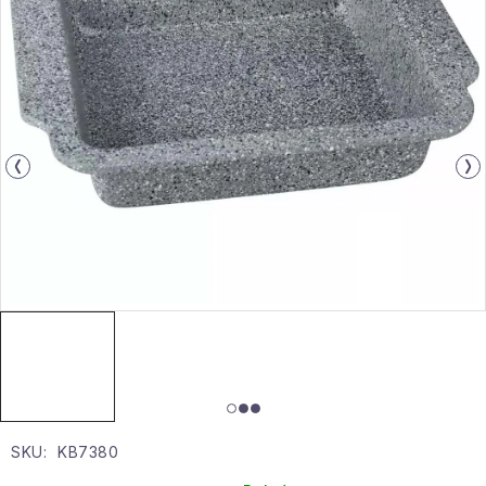
Gyűjtemény
Egészség és szépség
Sport és szabadban
Gyermekeknek
Sziasztok, hív a nyár.
Pohodából importálva - rendezés
Szezonális kategóriák
Fekete Péntek
SKU:
KB7380
Karácsonyi esemény