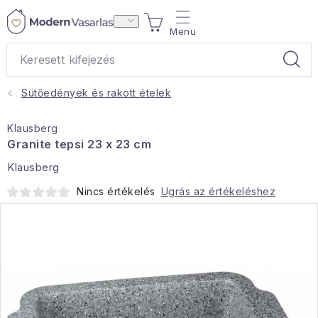
Ugrás
KOSÁR
a
fő
tartalomhoz
Sütőedények és rakott ételek
Ajándékok
Klausberg
Otthoni illatok
Granite tepsi 23 x 23 cm
Klausberg
Teák
Nincs értékelés
Ugrás az értékeléshez
Lakástextil
Háztartás
Hobbi és kert