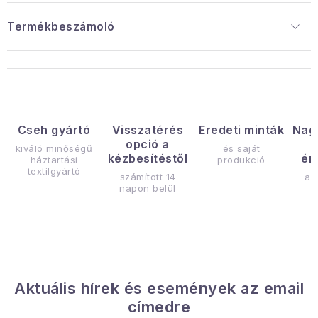
Termékbeszámoló
Cseh gyártó
Visszatérés
Eredeti minták
Nag
opció a
kiváló minőségű
és saját
kézbesítéstől
ér
háztartási
produkció
textilgyártó
számított 14
az
napon belül
Aktuális hírek és események az email
címedre