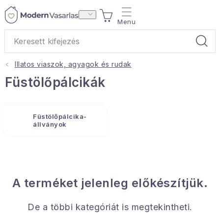
Ugrás
KOSÁR
a
fő
tartalomhoz
Illatos viaszok, agyagok és rudak
Ajándékok
Füstölőpálcikák
Otthoni illatok
Füstölőpálcika-
Teák
állványok
Lakástextil
Háztartás
A terméket jelenleg előkészítjük.
Hobbi és kert
De a többi kategóriát is megtekintheti.