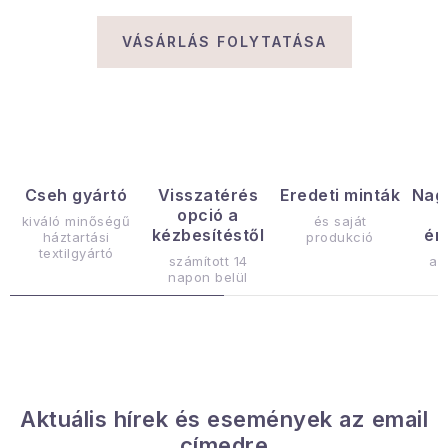
Gyűjtemény
VÁSÁRLÁS FOLYTATÁSA
Egészség és szépség
Sport és szabadban
Gyermekeknek
Cseh gyártó
Visszatérés
Eredeti minták
Nag
opció a
Sziasztok, hív a nyár.
kiváló minőségű
és saját
kézbesítéstől
ér
háztartási
produkció
textilgyártó
számított 14
az
Pohodából importálva - rendezés
napon belül
Szezonális kategóriák
Fekete Péntek
Aktuális hírek és események az email
Karácsonyi esemény
címedre